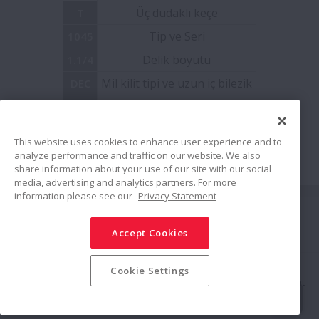
Üç dudaklı keçe
T
ELCOMP Rulmanlar
Tip ve Seri
1045
Delik boyutu
1.1/4
Monocarriers MCM/MCH Series
Mil kilit tipi ve uzun iç bilezik
DEC
Ball Screws - Interchangeable
Yağlama özelliği
G
Yüksek / düşük sıcaklık
HLT
This website uses cookies to enhance user experience and to
Keçeli Oynak Makaralı Rulmanlar
analyze performance and traffic on our website. We also
share information about your use of our site with our social
media, advertising and analytics partners. For more
Paslanmaz Çelik Rulman Üniteleri
information please see our
Privacy Statement
Bağlan
Silindirik Makaralı Rulmanlar – Robustride
Accept Cookies
Paylaş
Özel Çift Sıralı Eğik Bilyalı Rulmanlar
Sosyal Medya Politikası
Ticari Markalar
Şartlar ve Koşullar
Cookie Settings
Bilgi Güvenliği Politikası
Gizlilik Politikası
Modern Slavery Statement
Site Haritası
© NSK Ltd. 2025
Üç Bilezikli Rulmanlar