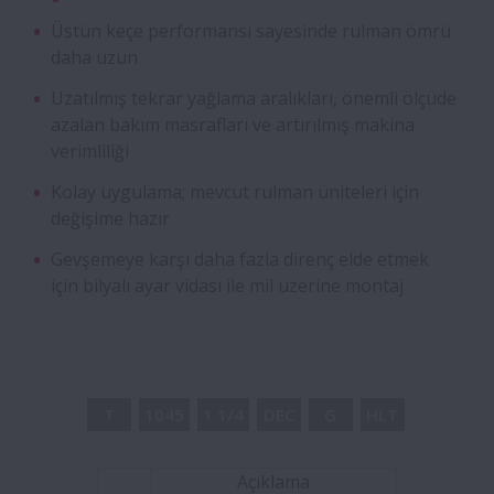
Dişli Kutularına Yönelik Flanşlı Rulmanlar
Üstün keçe performansı sayesinde rulman ömrü
daha uzun
Seramik Bilyalı Hibrit Rulmanlar
Uzatılmış tekrar yağlama aralıkları, önemli ölçüde
azalan bakım masrafları ve artırılmış makina
verimliliği
Ayrılabilir Silindirik Makaralı Rulman
Üniteleri
Kolay uygulama; mevcut rulman üniteleri için
değişime hazır
Kafes ve Makaralı Pinyon Mili
Gevşemeye karşı daha fazla direnç elde etmek
için bilyalı ayar vidası ile mil üzerine montaj
Entegre Rulman Grupları
Pres Uygulamaları için Vidalı Mil
Sürücüleri
T
1045
1.1/4
DEC
G
HLT
Keçeli Eğik Bilyalı Rulmanlar
Açıklama