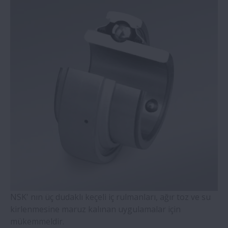
WBK Serisi Vidalı Mil Destek
Temaslı Bilyalı Rulmanlar- Dört Noktadan
Temaslı Pirinç Kafesli Bilyalı Rulmanlar (QJ
Serisi)
Hizalama Bilezikli Silindirik Makaralı
Rulmanlar
Çift Sıralı Konik Makaralı Rulmanlar
Molded-Oil Rulmanlar
SNN Serisi Plummer Blokları ve
NSK' nın üç dudaklı keçeli iç rulmanları, ağır toz ve su
Aksesuarlar
kirlenmesine maruz kalınan uygulamalar için
mükemmeldir.