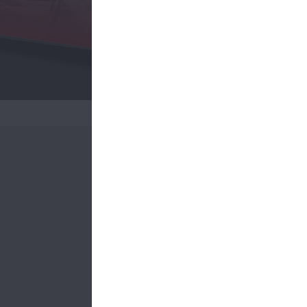
NSK
Ç