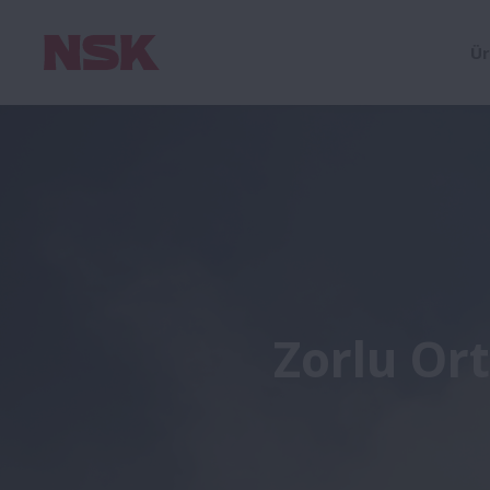
Ür
Zorlu Or