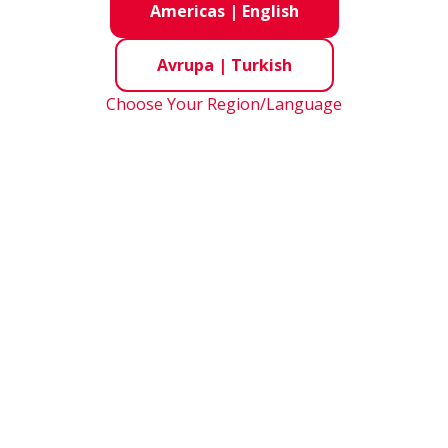
en zorlu koşu
Americas
|
English
araştırıyor.
Avrupa
|
Turkish
Choose Your Region/Language
imento Ürün Yelpazesini Gör