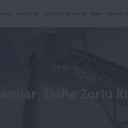
ünler
Endüstriler
Araçlar & Hizmetler
Şirket
Bizimle İ
Çimento
tamlar. Daha Zorlu R