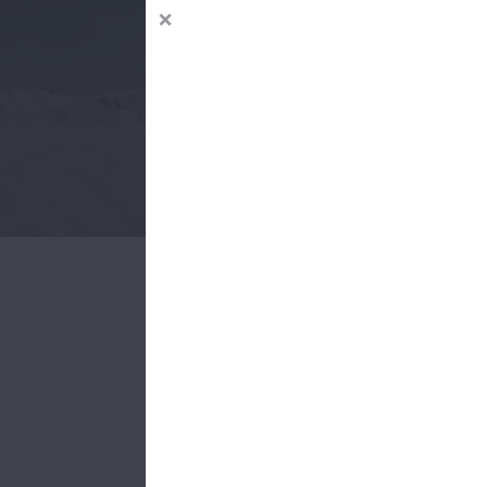
Başarı
dayanı
Muhteme