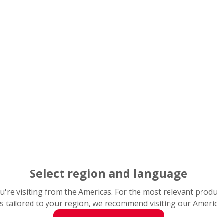
Zorlu 
gerekt
Çimento
aksaklık
tehditti
Planlanmamış 
masrafları ve
Select region and language
Birçok farklı
beklendiğinde
you're visiting from the Americas. For the most relevant prod
NSK'nin yepy
s tailored to your region, we recommend visiting our Ameri
benimsenmesin