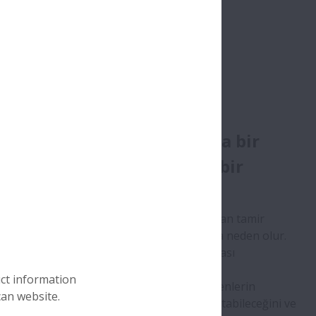
koşullar sağlam bilgi
irir.
 üretiminde duruş yalnızca bir
 değil, kârlılığa doğrudan bir
r.
her üretim kesintisi, kaybedilen çıktı, artan tamir
 tüm tedarik zincirini etkileyen aksamalara neden olur.
 makinenin zorlu ve kirli ortamlarda çalışması
n, arızalar çok yaygındır.
uct information
eni teknik dokümanı, yüksek kaliteli bileşenlerin
can website.
in duruş sürelerinin etkilerini nasıl azaltabileceğini ve