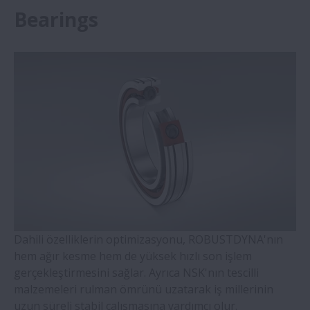
Bearings
WBK Serisi Vidalı Mil Destek
Temaslı Bilyalı Rulmanlar- Dört Noktadan
Temaslı Pirinç Kafesli Bilyalı Rulmanlar (QJ
Serisi)
Hizalama Bilezikli Silindirik Makaralı
Rulmanlar
Çift Sıralı Konik Makaralı Rulmanlar
Molded-Oil Rulmanlar
Dahili özelliklerin optimizasyonu, ROBUSTDYNA'nın
hem ağır kesme hem de yüksek hızlı son işlem
SNN Serisi Plummer Blokları ve
gerçekleştirmesini sağlar. Ayrıca NSK'nın tescilli
Aksesuarlar
malzemeleri rulman ömrünü uzatarak iş millerinin
uzun süreli stabil çalışmasına yardımcı olur.