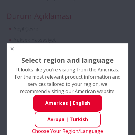
CAM Kafesli Oynak Makaralı Rulmanlar
Durum Açıklaması
Traktör Şanzımanı için Çift Sıralı Konik
Yeşil Çevre
Makaralı Rulmanlar
Yüksek Hassasiyet
Yüksek Performanslı Eğik Bilyalı
Yüksek Yük
Rulmanlar
Select region and language
Yüksek Hız
It looks like you're visiting from the Americas.
Düşük Sürtünme
SURSAVE Kafesli Eğik Bilyalı Rulmanlar -
For the most relevant product information and
Ultra Yüksek Hız
services tailored to your region, we
Endüstriler
recommend visiting our American website.
Özel Çift Sıralı Bilyalı Rulmanlar
Americas
|
English
Takım Tezgahları
Self-Lube® HLT Serisi İç Rulmanlar
Avrupa
|
Turkish
Ürün Özellikleri
Choose Your Region/Language
Vidalı Mil - DIN Standart Seri