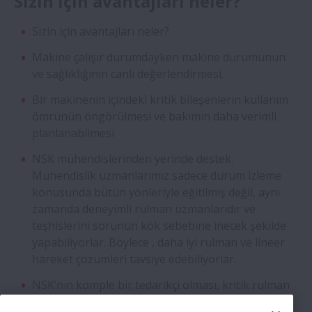
Sizin için avantajları neler?
Sizin için avantajları neler?
Makine çalışır durumdayken makine durumunun
ve sağlıklığının canlı değerlendirmesi.
Bir makinenin içindeki kritik bileşenlerin kullanım
ömrünün öngörülmesi ve bakımın daha verimli
planlanabilmesi
NSK mühendislerinden yerinde destek.
Mühendislik uzmanlarımız sadece durum izleme
konusunda bütün yönleriyle eğitilmiş değil, aynı
zamanda deneyimli rulman uzmanlarıdır ve
teşhislerini sorunun kök sebebine inecek şekilde
yapabiliyorlar. Böylece , daha iyi rulman ve lineer
hareket çözümleri tavsiye edebiliyorlar.
NSK’nın komple bir tedarikçi olması, kritik rulman
ve doğrusal hareket yedek parçalarının