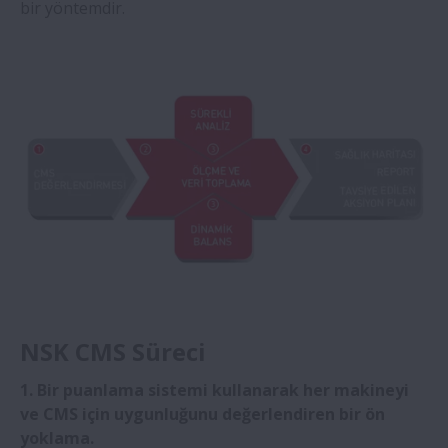
bir yöntemdir.
Montaj Ekipmanları
Teknik Araçlar
Durum İzlenmesi
Apps
NSK Online Catalogue (Bearings)
Rulman Hesaplama Aracı
NSK CMS Süreci
1. Bir puanlama sistemi kullanarak her makineyi
ve CMS için uygunluğunu değerlendiren bir ön
yoklama.