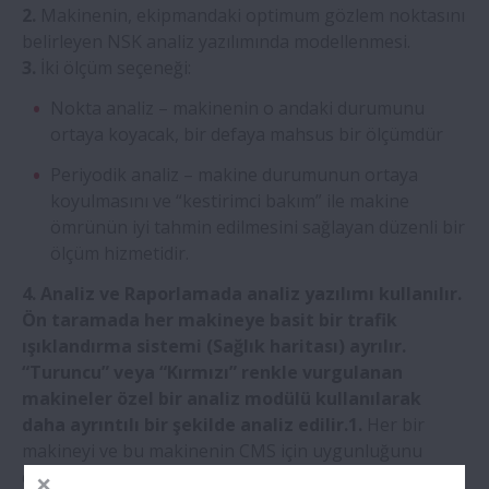
2.
Makinenin, ekipmandaki optimum gözlem noktasını
belirleyen NSK analiz yazılımında modellenmesi.
3.
İki ölçüm seçeneği:
Nokta analiz – makinenin o andaki durumunu
ortaya koyacak, bir defaya mahsus bir ölçümdür
Periyodik analiz – makine durumunun ortaya
koyulmasını ve “kestirimci bakım” ile makine
ömrünün iyi tahmin edilmesini sağlayan düzenli bir
ölçüm hizmetidir.
4. Analiz ve Raporlamada analiz yazılımı kullanılır.
Ön taramada her makineye basit bir trafik
ışıklandırma sistemi (Sağlık haritası) ayrılır.
“Turuncu” veya “Kırmızı” renkle vurgulanan
makineler özel bir analiz modülü kullanılarak
daha ayrıntılı bir şekilde analiz edilir.1.
Her bir
makineyi ve bu makinenin CMS için uygunluğunu
değerlendirmek üzere bir puanlama sistemi