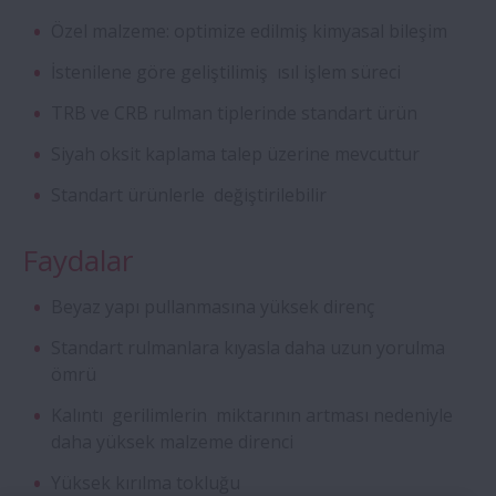
Özel malzeme: optimize edilmiş kimyasal bileşim
Dört Sıralı Silindirik Makaralı Rulmanlar
İstenilene göre geliştilimiş ısıl işlem süreci
TRB ve CRB rulman tiplerinde standart ürün
Aqua Rulmanlar
Siyah oksit kaplama talep üzerine mevcuttur
Özel Sabit Bilyalı Rulmanlar
Standart ürünlerle değiştirilebilir
ROBUST Serisi Ultra Hızlı Eğik Bilyalı
Faydalar
Rulmanlar
Beyaz yapı pullanmasına yüksek direnç
Creepfree Rulmanlar
Standart rulmanlara kıyasla daha uzun yorulma
ömrü
Vidalı Mil - Süper Büyük BS
Kalıntı gerilimlerin miktarının artması nedeniyle
daha yüksek malzeme direnci
Manyeto Rulmanlar
Yüksek kırılma tokluğu