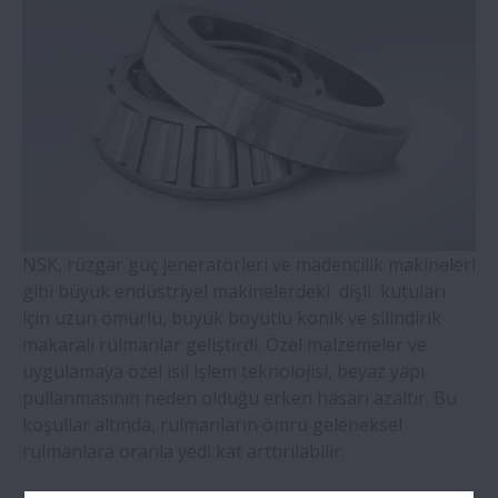
WBK Serisi Vidalı Mil Destek
Temaslı Bilyalı Rulmanlar- Dört Noktadan
Temaslı Pirinç Kafesli Bilyalı Rulmanlar (QJ
Serisi)
Hizalama Bilezikli Silindirik Makaralı
Rulmanlar
NSK, rüzgar güç jeneratörleri ve madencilik makineleri
gibi büyük endüstriyel makinelerdeki dişli kutuları
Çift Sıralı Konik Makaralı Rulmanlar
için uzun ömürlü, büyük boyutlu konik ve silindirik
makaralı rulmanlar geliştirdi. Özel malzemeler ve
Molded-Oil Rulmanlar
uygulamaya özel ısıl işlem teknolojisi, beyaz yapı
pullanmasının neden olduğu erken hasarı azaltır. Bu
SNN Serisi Plummer Blokları ve
koşullar altında, rulmanların ömrü geleneksel
Aksesuarlar
rulmanlara oranla yedi kat arttırılabilir.