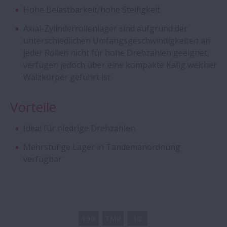
Hohe Belastbarkeit/hohe Steifigkeit
Aqua-Bearings
Axial-Zylinderrollenlager sind aufgrund der
unterschiedlichen Umfangsgeschwindigkeiten an
jeder Rollen nicht für hohe Drehzahlen geeignet,
Rillenkugellager - Sonderanfertigungen
verfügen jedoch über eine kompakte Käfig welcher
Wälzkörper geführt ist
Schrägkugellager für höchste Drehzahlen
- ROBUST Baureihen
Vorteile
Creep-Free Lager zur
Ideal für niedrige Drehzahlen
Passungsrostminimierung
Mehrstufige Lager in Tandemanordnung
verfügbar
Kugelgewindetriebe - Extrem große KGT
Schulterkugellager (Magneto-Lager)
190
TMP
12