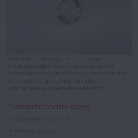
WBK Serie Lagereinheiten für
Kugelgewindetriebe
Vierpunktlager QJ Serie
Zylinderrollenlager mit
winkeleinstellbarem Außenring
Axial-Zylinderrollenlager können nur axiale
Belastungen aufnehmen, unterstützen jedoch
Anwendungen mit hoher Belastung und bieten eine
Zweireihige Kegelrollenlager
hohe axiale Steifigkeit. Käfige bestehen
typischerweise aus bearbeitetem Messing.
Molded-Oil Lager
Zustandsbeschreibung
Lagergehäuse und Zubehör – SNN-Serie
Kompakter Einbauraum
Pendelrollenlager - CAM-Reihe
Hohe Genauigkeit