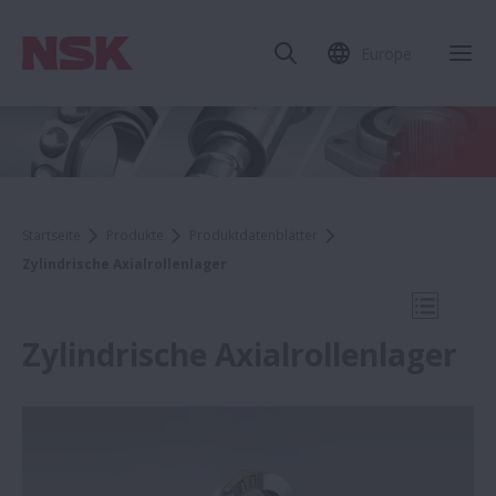
Europe
Mob
Startseite
Produkte
Produktdatenblätter
Zylindrische Axialrollenlager
Mobile N
Zylindrische Axialrollenlager
Produktdatenblätter