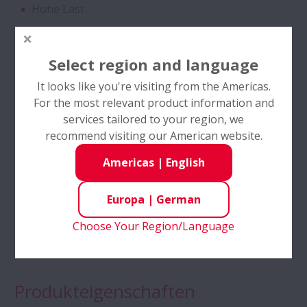
Hohe Last
Kegelrollenlager für Traktorengetriebe -
Zweireihig
Reversierende Drehung
Select region and language
Industrien
Hochleistungsschrägkugellager
It looks like you're visiting from the Americas.
For the most relevant product information and
Automation
Schrägkugellager mit SURSAVE Käfig
services tailored to your region, we
Materialtransport
recommend visiting our American website.
Rillenkugellager - 2-Reihig,
Verpackung
Americas
|
English
Sonderanfertigungen
Gummi und Kunststoff
Europa
|
German
Stahl und Metall
Self-Lube® - HLT-Einsätze
Choose Your Region/Language
Versorgungsunternehmen
Kugelgewindetriebe - DIN Standard Serie
Produkteigenschaften
Zylinderrollenlager - Vierreihig, mit
Bolzenstummelkäfig