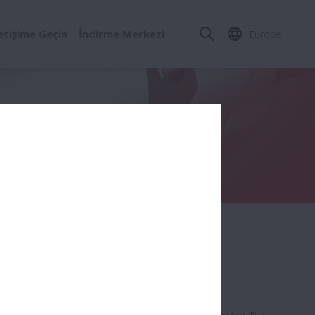
letişime Geçin
İndirme Merkezi
Europe