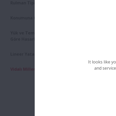
Vidalı Mille
Rulman Tipine Göre Hasarlar
olaya “pulla
Bazı durum
Konumuna Göre Hasarlar
taşıma, hat
Bazen bütün 
Erken bozula
Yük ve Temas Noktalarına
şeyin kapsam
Göre Hasarlar
Lineer Yataklar
It looks like 
and service
Vidalı Miller
Pullan