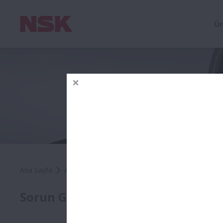
Ür
Ana Sayfa
Araçlar & Kaynaklar
Sorun Giderme
Vidalı 
Vidal
Sorun Giderme