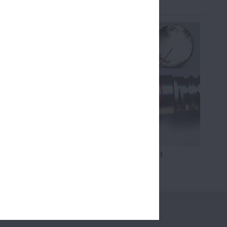
Vidalı Miller
sı
Mil Ucunun Kırılması
Vidalı Miller