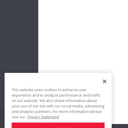
Vidalı Mill
Çentik
This website uses cookies to enhance user
experience and to analyze performance and traffic
Vidalı Mill
on our website. We also share information about
your use of our site with our social media, advertising
and analytics partners. For more information please
see our
Privacy Statement
Bağlan
Paylaş