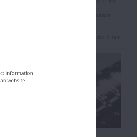
yolu ve bilyaların yüzeyinden ayrılmaya başlar. Bu
abilecek anormal hasarlar oluşabilir.
Dikkatsiz
neden olabilir.
sorunun ilerlemesine dair müşterinin hatırladığı her
mesini engelleyebilir.
uct information
can website.
Sürtme