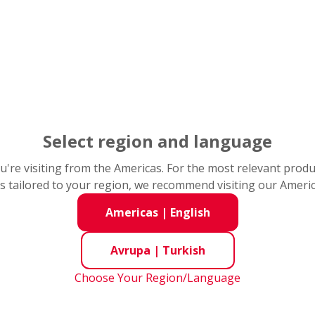
r
yorulma ömürlerini doldurduğunda pullu partiküller kayma 
nma” denir.
larda
erken pullanma
ya da makinanın bozulmasına neden ol
alı hizalama, yetersiz yağlama ve kirlenme
bu hasarlara 
bunların bir araya gelmesi de hasarın nedeni olabilir
n ürün üzerinde, taşıma ve kurulum şekli, bakım geçmişi ve 
lı ve eksiksiz bir şekilde incelenmesi aynı sorunun tekrar et
Select region and language
you're visiting from the Americas. For the most relevant prod
s tailored to your region, we recommend visiting our Ameri
Americas
|
English
Avrupa
|
Turkish
Choose Your Region/Language
ma
Aşınma