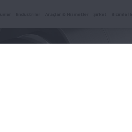
ünler
Endüstriler
Araçlar & Hizmetler
Şirket
Bizimle İ
Miller
ı Miller