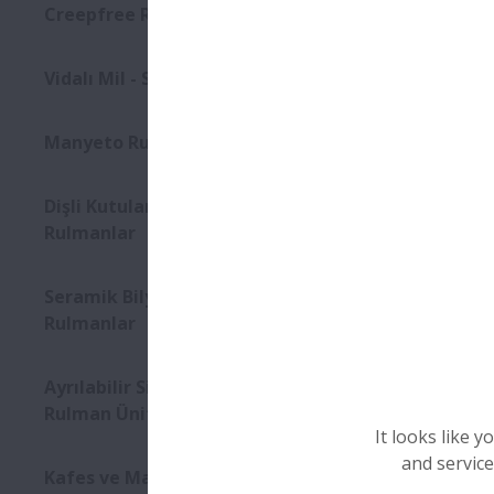
Creepfree Rulmanlar
Vidalı Mil - Süper Büyük BS
Manyeto Rulmanlar
Dişli Kutularına Yönelik Flanşlı
Rulmanlar
Seramik Bilyalı Hibrit
Rulmanlar
Ayrılabilir Silindirik Makaralı
Rulman Üniteleri
It looks like 
and service
Kafes ve Makaralı Pinyon Mili