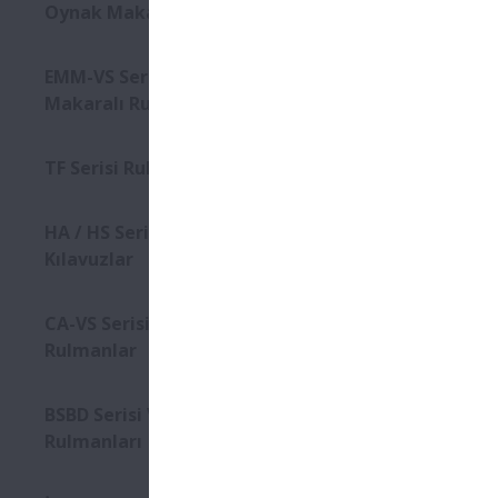
Oynak Makaralı Rulmanlar
EMM-VS Serisi Silindirik
Makaralı Rulmanlar
TF Serisi Rulmanlar
HA / HS Serisi Lineer
Kılavuzlar
CA-VS Serisi Oynak Makaralı
Rulmanlar
BSBD Serisi Vidalı Mil Destek
Rulmanları