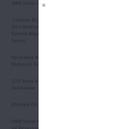
WBK Serisi Vidalı Mil Destek
Temaslı Bilyalı Rulmanlar-
Dört Noktadan Temaslı Pirinç
Kafesli Bilyalı Rulmanlar (QJ
Serisi)
Hizalama Bilezikli Silindirik
Makaralı Rulmanlar
Çift Sıralı Konik Makaralı
Rulmanlar
Molded-Oil Rulmanlar
SNN Serisi Plummer Blokları
ve Aksesuarlar