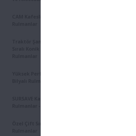
Demir-çelik
CAM Kafesli Oynak Makaralı
özelleştirilm
Rulmanlar
Durum 
Traktör Şanzımanı için Çift
Yüksek 
Sıralı Konik Makaralı
Rulmanlar
Yüksek S
Eksenel 
Yüksek Performanslı Eğik
Bilyalı Rulmanlar
Ürün Öze
SURSAVE Kafesli Eğik Bilyalı
Rulmanlar - Ultra Yüksek Hız
Hizalama 
Eksenel 
Özel Çift Sıralı Bilyalı
Rulmanlar
Oynak ma