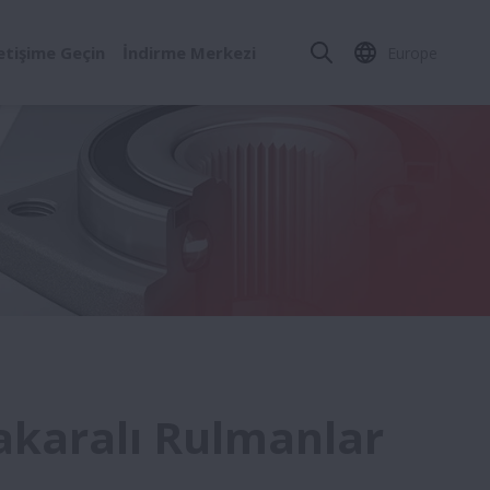
letişime Geçin
İndirme Merkezi
Europe
akaralı Rulmanlar