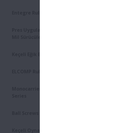
Entegre Rulman Grupları
Pres Uygulamaları için Vidalı
Mil Sürücüleri
Keçeli Eğik Bilyalı Rulmanlar
ELCOMP Rulmanlar
Monocarriers MCM/MCH
Series
Ball Screws - Interchangeable
Keçeli Oynak Makaralı