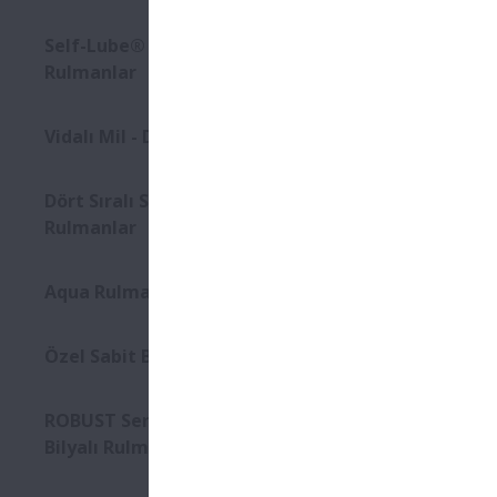
yoktur
Self-Lube® HLT Serisi İç
Rulmanlar
Vidalı Mil - DIN Standart Seri
Dört Sıralı Silindirik Makaralı
Rulmanlar
Aqua Rulmanlar
Özel Sabit Bilyalı Rulmanlar
ROBUST Serisi Ultra Hızlı Eğik
Bilyalı Rulmanlar