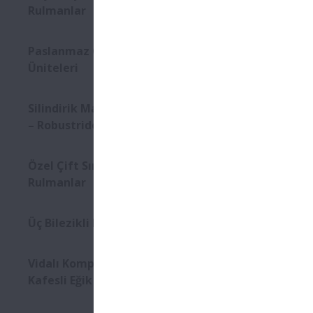
Rulmanlar
Paslanmaz Çelik Rulman
Üniteleri
Silindirik Makaralı Rulmanlar
– Robustride
Özel Çift Sıralı Eğik Bilyalı
Rulmanlar
Üç Bilezikli Rulmanlar
Vidalı Kompresörler için L-PPS
Kafesli Eğik Bilyalı Rulmanlar