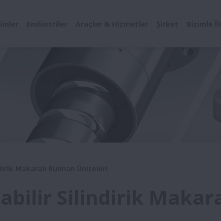
ünler
Endüstriler
Araçlar & Hizmetler
Şirket
Bizimle İ
indirik Makaralı Rulman Üniteleri
labilir Silindirik Makar