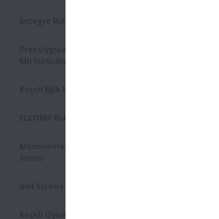
Entegre Rulman Grupları
Pres Uygulamaları için Vidalı
Mil Sürücüleri
Keçeli Eğik Bilyalı Rulmanlar
ELCOMP Rulmanlar
Monocarriers MCM/MCH
Series
Ball Screws - Interchangeable
Keçeli Oynak Makaralı