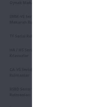
Oynak Makaralı Rulmanlar
EMM-VS Serisi Silindirik
Makaralı Rulmanlar
TF Serisi Rulmanlar
HA / HS Serisi Lineer
Kılavuzlar
CA-VS Serisi Oynak Makaralı
Rulmanlar
BSBD Serisi Vidalı Mil Destek
Rulmanları