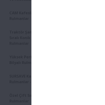
NSK, uzun öm
CAM Kafesli Oynak Makaralı
merdanelerin
Rulmanlar
Durum 
Traktör Şanzımanı için Çift
Kontami
Sıralı Konik Makaralı
Rulmanlar
Yüksek 
Yağlama
Yüksek Performanslı Eğik
Bilyalı Rulmanlar
Eksenel 
SURSAVE Kafesli Eğik Bilyalı
Rulmanlar - Ultra Yüksek Hız
Ürün Öze
Özel keç
Özel Çift Sıralı Bilyalı
dudak ile
Rulmanlar