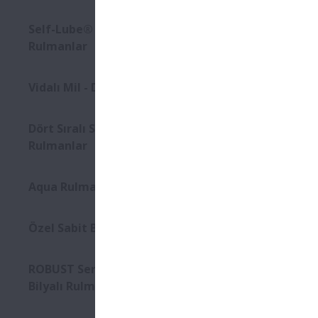
Daha uzu
Self-Lube® HLT Serisi İç
Yeni tasa
Rulmanlar
Gelişmiş
Vidalı Mil - DIN Standart Seri
Dört Sıralı Silindirik Makaralı
Rulmanlar
Aqua Rulmanlar
Özel Sabit Bilyalı Rulmanlar
ROBUST Serisi Ultra Hızlı Eğik
Bilyalı Rulmanlar