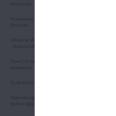
Rulmanlar
Paslanmaz Çelik Rulman
Üniteleri
Silindirik Makaralı Rulmanlar
– Robustride
Özel Çift Sıralı Eğik Bilyalı
Rulmanlar
Üç Bilezikli Rulmanlar
Vidalı Kompresörler için L-PPS
Kafesli Eğik Bilyalı Rulmanlar