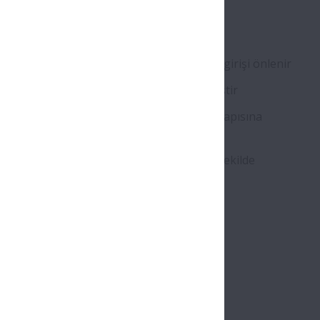
miş sızdırmazlık, gres sızıntısını önler
 demir oksit partiküllerinin rulmanın içine girişi önlenir
uharıyla yağlama performansı geliştirilmiştir
tasarlanan labirent bilezik temassız keçe yapısına
tir
deki basınç ve ilk yağın sızdırması iyi bir şekilde
nır
181