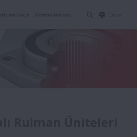
letişime Geçin
İndirme Merkezi
Europe
alı Rulman Üniteleri