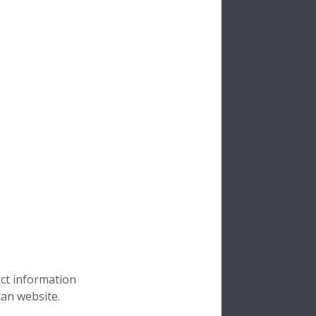
ra
ama
luk
ra
uct information
can website.