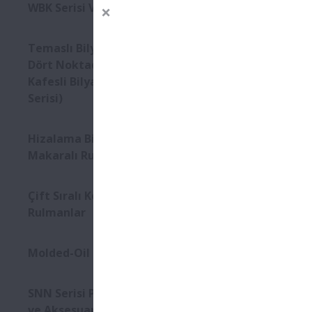
WBK Serisi Vidalı Mil Destek
Temaslı Bilyalı Rulmanlar-
Dört Noktadan Temaslı Pirinç
Kafesli Bilyalı Rulmanlar (QJ
Serisi)
Hizalama Bilezikli Silindirik
Makaralı Rulmanlar
Çift Sıralı Konik Makaralı
Rulmanlar
Molded-Oil Rulmanlar
SNN Serisi Plummer Blokları
ve Aksesuarlar