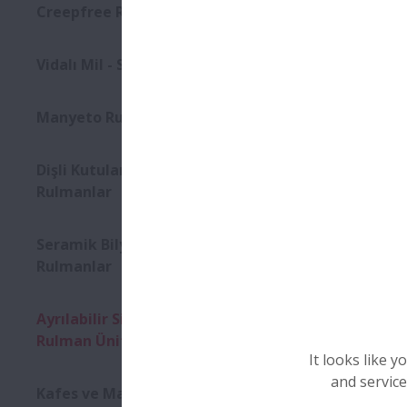
Creepfree Rulmanlar
Vidalı Mil - Süper Büyük BS
Manyeto Rulmanlar
Dişli Kutularına Yönelik Flanşlı
Rulmanlar
Seramik Bilyalı Hibrit
Rulmanlar
Ayrılabilir Silindirik Makaralı
Rulman Üniteleri
It looks like 
and service
Kafes ve Makaralı Pinyon Mili