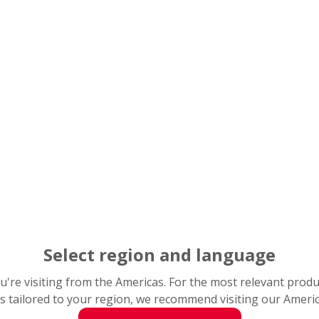
Temel Numa
100
Seramik Kapl
RCPH
Radyal İç Boş
PHR
Temel Numa
181
Select region and language
you're visiting from the Americas. For the most relevant prod
s tailored to your region, we recommend visiting our Ameri