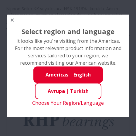
Nippon Seiko KK veya kısaca NSK 1916’da kuruldu. Adının
anlamı “Japon Presizyon Elemanları”dır. Hızla büyüyen şirket
Japonya dışındaki ilk şubesini Almanya, Düsseldorf’ta 1963’te
açtı. Ondan sonra Hollanda, İspanya, Birleşik Krallık, Türkiye,
Select region and language
Fransa, İtalya ve Polonya’da şubeler açarak bütün kıtaya yayıldı.
It looks like you're visiting from the Americas.
For the most relevant product information and
services tailored to your region, we
recommend visiting our American website.
Americas
|
English
Avrupa
|
Turkish
Choose Your Region/Language