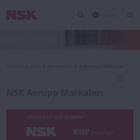
Europe
Mob
Ana Sayfa
Şirket
NSK Hakkında
NSK Avrupa Markaları
Mobil N
NSK Avrupa Markaları
NSK Hakkında
Şirket Profili