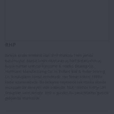
RHP
Birleşik Krallık merkezli olan RHP markası 1969 yılında
kurulmuştur. Marka ismini oluşturan üç harf Britanya’nın üç
büyük rulman üreticisi Ransome & Marles Bearing Co.,
Hoffmann Manufacturing Co. ve Pollard Ball & Roller bearing
Co. kuruluşlarını temsil etmektedir. Her birinin kökeni 1898’e
kadar uzanmaktadır. Bu birleşme sayesinde tek marka altında
muazzam bir deneyim elde edilmiştir. NSK 1990’da RHP’yi UPI
Group’tan satın almıştır. RHP o günden bu yana NSK’nin gururla
gelişen bir markasıdır.