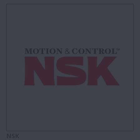
Tarihçe
NSK’nın Kurumsal Felsefesi
NSK’nın 2026 Vizyonu
Marka Koruması
Corporate Governance
NSK