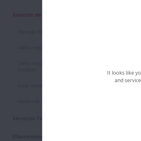
Solución de problemas
Expandir Solución
Tipología de Fallos
Daños según Ubicación
Daños según la Carga / Patrones de
Contacto
It looks like 
and service
Guías Lineales
Husillos de Bolas
Servicios Técnicos
Expandir Servicio
No: Bearing
Mantenimiento e inspección