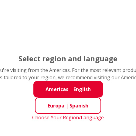
El funcionamiento de un equi
rendimiento de la máquina, pr
producción.
 de problemas
Los problemas pueden surgir 
tomar las medidas adecuadas p
conseguir que el equipo funci
NSK ha recopilado años de dat
integral para la correcta mani
Select region and language
los rodamientos. Con fotografí
rápidamente a los problemas y 
you're visiting from the Americas. For the most relevant prod
fallo prematuro.
s tailored to your region, we recommend visiting our Ameri
Para obtener una referencia rá
Bearing Doctor
disponible en 
Americas
|
English
Europa
|
Spanish
Choose Your Region/Language
s Técnicos
 Doctor