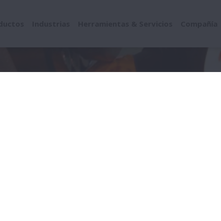
ductos
Industrias
Herramientas & Servicios
Compañía
s
ción de problemas