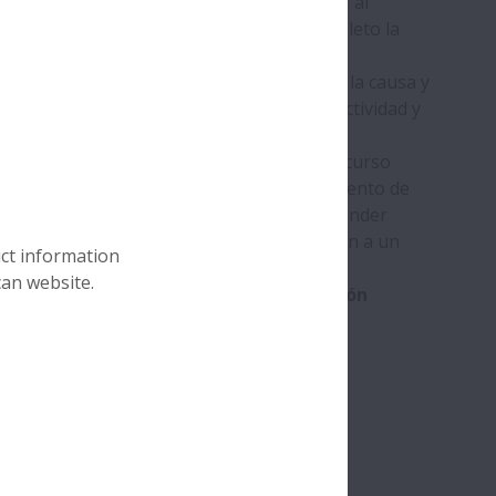
po con rodamientos dañados puede afectar al
ovocar averías o incluso detener por completo la
de repente, pero determinar rápidamente la causa y
uede ayudar a minimizar el tiempo de inactividad y
one.
os y experiencia en Bearing Doctor, un recurso
pulación, montaje, lubricación y mantenimiento de
as y explicaciones detalladas, podrá responder
tratar de evitar las prácticas que conducen a un
uct information
can website.
pida y práctica, consulte nuestra
aplicación
varios idiomas: