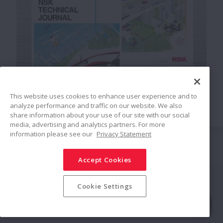
This website uses cookies to enhance user experience and to
Technical Journal
analyze performance and traffic on our website. We also
share information about your use of our site with our social
media, advertising and analytics partners. For more
You can find our latest Technical Journal here.
information please see our
Privacy Statement
Conectar
Accept Cookies
Compartir
Política de redes sociales
Marcas Comerciales
Cookie Settings
Términos y condiciones
Política de seguridad de la información
Política de privacidad
Modern Slavery Statement
Mapa de sitio
© NSK Ltd. 2025