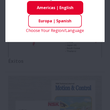
Éxitos
Americas
|
English
Technical Journal
Europa
|
Spanish
Choose Your Region/Language
Éxitos
Centros de Investigación y Desarrollo de NSK: Al
invertir continuamente en nuestros Centros de I +
D, aseguramos que nuetros clientes pueden
responder a los desafíos de su entorno
empresarial