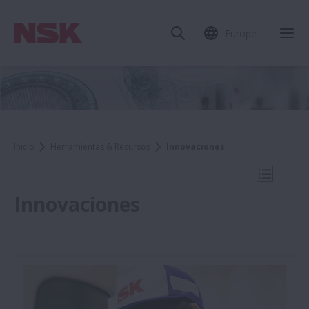
Europe
Cer
Inicio
Herramientas & Recursos
Innovaciones
Abrir na
Innovaciones
Herramientas & Recursos
Solución de problemas