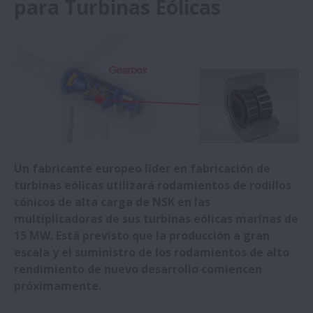
para Turbinas Eólicas
hospital
NSK invierte en el Grupo CHITOSE para
fortalecer la creación conjunta de
negocios en bioeconomía
Nuevos Rodamientos de Rodillos Cónicos
de Alta Carga de NSK seleccionados para
Turbinas Eólicas
Un fabricante europeo líder en fabricación de
turbinas eólicas utilizará rodamientos de rodillos
El nuevo Rodamiento para Generadores de
cónicos de alta carga de NSK en las
Turbina de Gas de NSK favorece poder
multiplicadoras de sus turbinas eólicas marinas de
realizar vuelos eVTOL más largos
15 MW. Está previsto que la producción a gran
escala y el suministro de los rodamientos de alto
rendimiento de nuevo desarrollo comiencen
NSK evoluciona las Capacidades de Carga
próximamente.
de sus Productos