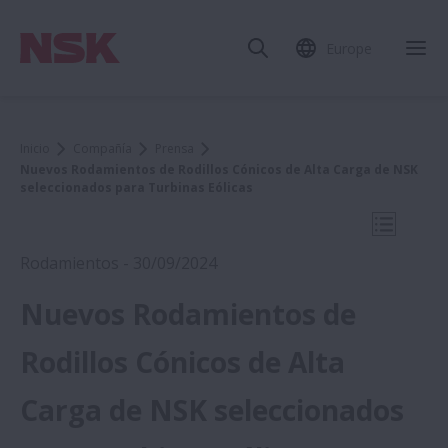
Europe
Cer
Inicio
Compañía
Prensa
Nuevos Rodamientos de Rodillos Cónicos de Alta Carga de NSK
seleccionados para Turbinas Eólicas
Abrir na
Rodamientos - 30/09/2024
Nuevos Rodamientos de
2024
Rodillos Cónicos de Alta
Carga de NSK seleccionados
Medica 2024:Los robots de NSK alivian la
carga de los trabajadores clave del