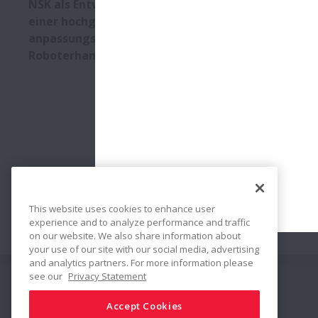
NSK als Entwicklungspartner
einer hochgradig
anpassungsfähigen
Roboterhand
This website uses cookies to enhance user
experience and to analyze performance and traffic
on our website. We also share information about
your use of our site with our social media, advertising
and analytics partners. For more information please
see our
Privacy Statement
Folgen Sie uns auf
Teilen
Accept Cookies