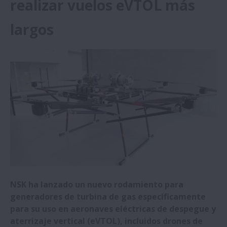
realizar vuelos eVTOL más
hospital
largos
NSK invierte en el Grupo CHITOSE para
fortalecer la creación conjunta de
negocios en bioeconomía
Nuevos Rodamientos de Rodillos Cónicos
de Alta Carga de NSK seleccionados para
Turbinas Eólicas
El nuevo Rodamiento para Generadores de
Turbina de Gas de NSK favorece poder
realizar vuelos eVTOL más largos
NSK ha lanzado un nuevo rodamiento para
generadores de turbina de gas específicamente
NSK evoluciona las Capacidades de Carga
para su uso en aeronaves eléctricas de despegue y
de sus Productos
aterrizaje vertical (eVTOL), incluidos drones de