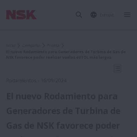
Europe
Cer
Inicio
Compañía
Prensa
El nuevo Rodamiento para Generadores de Turbina de Gas de
NSK favorece poder realizar vuelos eVTOL más largos
Abrir na
Rodamientos - 16/09/2024
El nuevo Rodamiento para
2024
Generadores de Turbina de
Gas de NSK favorece poder
Medica 2024:Los robots de NSK alivian la
carga de los trabajadores clave del