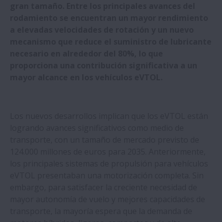
gran tamaño. Entre los principales avances del
NSK abre una nueva oficina en Rumanía
rodamiento se encuentran un mayor rendimiento
a elevadas velocidades de rotación y un nuevo
NSK releases new low-particle-emission
mecanismo que reduce el suministro de lubricante
bearing for servomotors
necesario en alrededor del 80%, lo que
proporciona una contribución significativa a un
mayor alcance en los vehículos eVTOL.
Nuevos propietarios para Neuweg
Fertigung GmbH
Los nuevos desarrollos implican que los eVTOL están
Descubra cómo las soluciones de control
logrando avances significativos como medio de
de movimiento de NSK ofrecen unos
transporte, con un tamaño de mercado previsto de
mejores resultados en las operaciones de
124.000 millones de euros para 2035. Anteriormente,
mecanizado
los principales sistemas de propulsión para vehículos
eVTOL presentaban una motorización completa. Sin
NSK ayuda a la industria ferroviaria
embargo, para satisfacer la creciente necesidad de
europea a alcanzar la máxima velocidad
mayor autonomía de vuelo y mejores capacidades de
en InnoTrans 2024
transporte, la mayoría espera que la demanda de