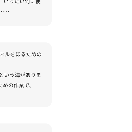
ング、いったい何に使
……
トンネルをほるための
 という海がありま
ための作業で、