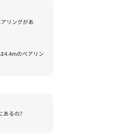
いベアリングがあ
は4.4mのベアリン
にあるの?