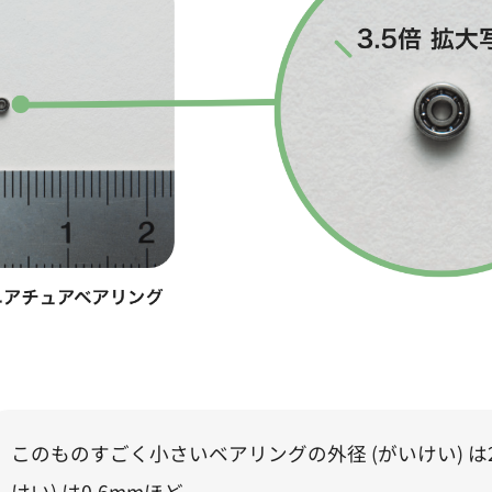
このものすごく小さいベアリングの外径 (がいけい) は2
けい) は0.6mmほど。