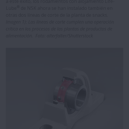
a este éxito, los rodamientos con alojamiento Life-
Husillos a Bolas de NSK
®
Lube
de NSK ahora se han instalado también en
otras dos líneas de corte de la planta de snacks.
Imagen 1): Las líneas de corte cumplen una operación
Los rodamientos NSK para Máquina
crítica en los procesos de las plantas de productos de
Herramienta, protagonistas en la EMO
alimentación. Foto: alterfalter/Shutterstock
2023
Novedad Mundial: Las comprobaciones
Ultrasónicas permiten predecir con gran
precisión la Vida de los Rodamientos
Los rodamientos para cabezales de NSK
aumentan la fiabilidad en una planta de
fabricación de automóviles
Los rodamientos NSK permiten conseguir
un ahorro significativo en una planta de
procesamiento de mineral.