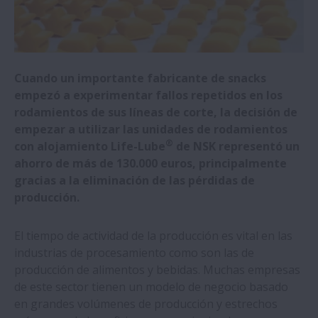
NSK presentará sus últimas guías lineales
en la EMO 2023
NSK recibe el galardón Bosch Global
Cuando un importante fabricante de snacks
Supplier Award
empezó a experimentar fallos repetidos en los
rodamientos de sus líneas de corte, la decisión de
NSK desarrolla la primera pieza de
empezar a utilizar las unidades de rodamientos
®
retención bioplástica del mundo para
con alojamiento Life-Lube
de NSK representó un
husillos a bolas
ahorro de más de 130.000 euros, principalmente
gracias a la eliminación de las pérdidas de
producción.
Gran demanda de husillos laminados de
precisión de NSK
El tiempo de actividad de la producción es vital en las
industrias de procesamiento como son las de
NSK desarrolla Active Caster para
producción de alimentos y bebidas. Muchas empresas
aplicaciones de robots de servicio
de este sector tienen un modelo de negocio basado
en grandes volúmenes de producción y estrechos