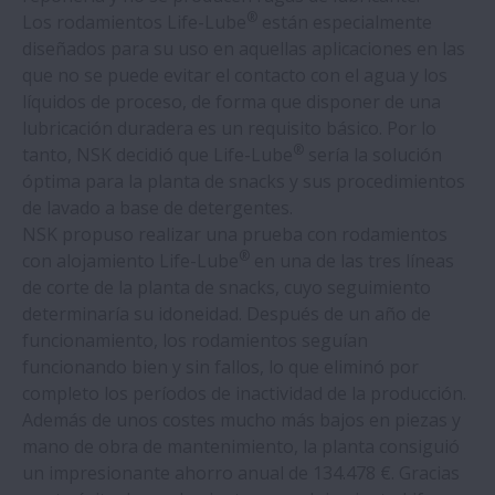
®
Los rodamientos Life-Lube
están especialmente
diseñados para su uso en aquellas aplicaciones en las
Los rodamientos NSK ayudan a una planta
que no se puede evitar el contacto con el agua y los
de alimentos para mascotas a aumentar
líquidos de proceso, de forma que disponer de una
el OEE
lubricación duradera es un requisito básico. Por lo
®
tanto, NSK decidió que Life-Lube
sería la solución
Rodamientos NSK adoptados en software
óptima para la planta de snacks y sus procedimientos
de diseño y cálculo de primer nivel
de lavado a base de detergentes.
mundial
NSK propuso realizar una prueba con rodamientos
®
con alojamiento Life-Lube
en una de las tres líneas
NSK ofrece unidades de rodamientos
de corte de la planta de snacks, cuyo seguimiento
preensambladas personalizadas
determinaría su idoneidad. Después de un año de
funcionamiento, los rodamientos seguían
funcionando bien y sin fallos, lo que eliminó por
NSK seleccionada como Líder en
completo los períodos de inactividad de la producción.
Compromiso con los Proveedores CDP2022
Además de unos costes mucho más bajos en piezas y
mano de obra de mantenimiento, la planta consiguió
Las máquinas de Moldeo por Inyección
un impresionante ahorro anual de 134.478 €. Gracias
Eléctrica se benefician de los nuevos