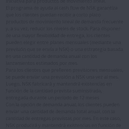
iniciativa para productos de movimiento lineal.
El programa de ayuda al cash flow de NSK garantiza
NSK ayuda a una empresa de fundición a
que los clientes puedan recibir a corto plazo
ahorrar unos 100.000€ al año
productos de movimiento lineal de demanda frecuente
y, a su vez, reducir los niveles de stock. Para disponer
NSK amplía la producción de husillos a
de una mayor flexibilidad de entrega, los clientes
bolas para sistemas de frenado
pueden elegir entre planes mensuales (mediante una
electrohidráulico
previsión que se envía a NSK) o una estrategia basada
en una cantidad de demanda anual con los
lanzamientos estimados por mes.
NSK ayuda a ahorrar casi 3 millones de €
Para los clientes que prefieren previsiones mensuales,
en una empresa siderúrgica
se puede enviar una previsión a NSK una vez al mes.
Luego, NSK fabricará y mantendrá existencias en
Los rodamientos de NSK permiten que
función de la cantidad prevista suministrada,
una planta de refrescos consiga un ahorro
entregada durante un período de 12 meses
anual de 10.874 €
Con la opción de demanda anual, los clientes pueden
enviar una cantidad de demanda total anual, con la
NSK desarrolla Rodamientos de Bolas de
cantidad de entregas previstas por mes. En este caso,
Ultra Velocidad para Motores de Vehículos
NSK producirá y mantendrá existencias en función de