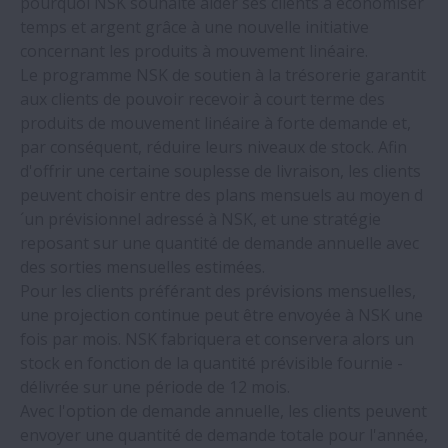
pourquoi NSK souhaite aider ses clients à économiser
économise plus de 100 000 € par an
temps et argent grâce à une nouvelle initiative
concernant les produits à mouvement linéaire.
NSK accroît la production de ses unités de
Le programme NSK de soutien à la trésorerie garantit
vis à billes pour les systèmes de freinage
aux clients de pouvoir recevoir à court terme des
électro hydrauliques
produits de mouvement linéaire à forte demande et,
par conséquent, réduire leurs niveaux de stock. Afin
d'offrir une certaine souplesse de livraison, les clients
NSK fait économiser près de 3 millions € à
peuvent choisir entre des plans mensuels au moyen d
une aciérie
´un prévisionnel adressé à NSK, et une stratégie
reposant sur une quantité de demande annuelle avec
Les roulements NSK font économiser 10
des sorties mensuelles estimées.
874 € par an à une usine de boissons
Pour les clients préférant des prévisions mensuelles,
gazeuses
une projection continue peut être envoyée à NSK une
fois par mois. NSK fabriquera et conservera alors un
NSK développe des roulements à billes
stock en fonction de la quantité prévisible fournie -
haute vitesse pour les moteurs des
délivrée sur une période de 12 mois.
véhicules électriques
Avec l'option de demande annuelle, les clients peuvent
envoyer une quantité de demande totale pour l'année,