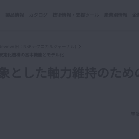
製品情報
カタログ
技術情報・支援ツール
産業別情報
企
cal Review(旧：NSKテクニカルジャーナル)
態安定化機構の基本機能とモデル化
象とした軸力維持のため
産