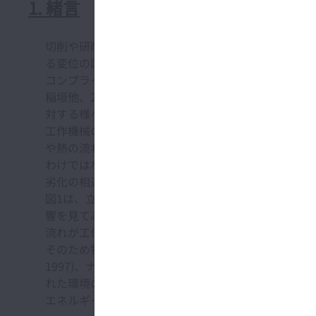
1. 緒言
切削や研削などの除去加工に使用される工作機械では
る変位の誤差を最小化するように設計が行われる。
コンプライアンス低減に関しては、工作機械の構造的
稲垣他、2011)。機械加工の分野においては、特
対する様々な理論的考察や実践的改善策が提案されてきた(Weck、
工作機械の送り系においても、熱ならびに動的挙動は加工
や熱の流れに絡む現象は、CAE解析が普及した今日
わけではない(Mayr他、2012)。結果として実
劣化の相違を生む要因となっている。
図1は、立形マシニングセンタ上におけるボールねじ
響を見てみると、モータ、ナット、軸受などで生じた
流れが工作機械の構造体内や周囲の雰囲気中で安定し
そのため特に高精度な機械加工が要求される場合には
1997)、ナットにジャケットを構成して冷却したり
れた環境の雰囲気を変化しにくくするなどの対処が取ら
エネルギーの投入を伴うほか、加工精度や品質の要求