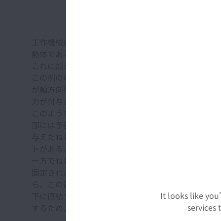
工作機械の各部での発熱によるボールねじ送り系の変
熱体であるナットに加えてねじ軸を支持する軸受など
これに加えてねじ軸の継続的伸長は、送り系の機械特
この例の場合DB組み合わせの反モータ側軸受部には
が軸方向荷重として与えられる。ねじ軸左端に配置さ
力が付与されることによりある程度の軸方向剛性を担保
このような構成においてねじ軸が発熱の影響により線
部には予張力が付与されているため、温度上昇3ºC分
与えたねじ軸の支持構造の採用には、限られた温度条
トがある。
一方でねじ軸の右方向への伸びが大きくなり、ねじ軸
固定されたハウジングに接触しない状態になる(図2
ら、この部位では軸方向荷重を支持できない状況とな
It looks like yo
下に直結する。結果として工具とワークが接触する加
services
するため、この種の軸受支持構造を採用する際のデメ