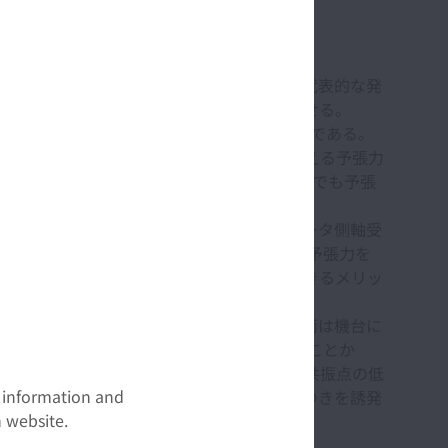
例
ねじ軸の伸びである(横山他、2006)。代表的な発
ボールねじの位置決め精度を著しく低下させる。
を付与した軸受支持構造の一例を示したものである。
程度の線膨張に相当するねじ軸長の伸びを与える予張力
の構成であったとすると、反モータ側軸受側でも予張
右方向へ移動することになる。しかし反モータ側軸受
剛性を付与することが可能になる。すなわち、予張力を
も持ち、発熱に対してロバスト性を高くできるメリッ
ータ側軸受部の左側にある軸受の外輪左端面は機台に
り反モータ側軸受部に軸力が作用しなくなることか
低下をもたらし、それがサーボ系における共振点の低
t information and
や音の発生、加工品位の低下、品質のばらつきを誘発
 website.