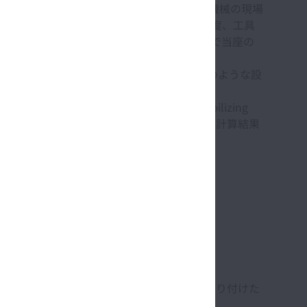
としてきた。具体的には、対象となる工作機械の現場
り、加工条件(加速度・速度・工具の回転速度、工具
とづいてサーボ系のゲイン調整を行う対処療法で当座の
くりの高度自動化を実現するためには、このような設
通れない状況にある。
る状態安定化機構(State stabilizing
能の基本となる内圧の発生モデルならびにそれにもとづく計算結果
する。
いて、ねじ軸の反モータ側軸端部にSSMを取り付けた
前提としている。