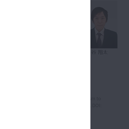
figuration of state stabilizing mechanism to
nufacturing, Vol.19, No.1 (2025), pp.1-18. DOI: