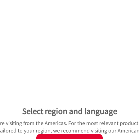
図1 立形マシニングセンタ上におけるボールねじ送り系の構成
形のうち、加工精度に対して直接的に大きな影響を及ぼす因子は、
から発生した熱は、ねじ軸に流れ込み線膨張をもたらすことで
性にも変化をもたらす。図2は、ねじ軸の反モータ側に予張力
、軸受部における潤滑状態や動定格荷重を考慮して通常3ºC分
れたモータ側軸受が図1と同様に構造上の基準となる固定支持
できるようになる(二宮、1978)。
膨張すると、反モータ側軸受はねじ軸の伸びに伴って一体的に
までの線膨張約36 μm/m)に対しては、ねじ軸に軸力が掛り
件範囲ではあるもののねじ軸の線膨張を許容しつつ軸方向剛性
に付与された予張力が作用しなくなるほど顕著になると、反モ
の右図では、ねじ軸の伸びを誇張して表現している)。これによ
Select region and language
る。このような一連の変化はボールねじ送り系に軸方向剛性の
u're visiting from the Americas. For the most relevant produc
工点においても相互の接触状態を変化させる遠因となり、振動
 tailored to your region, we recommend visiting our American
リットとなっていた。