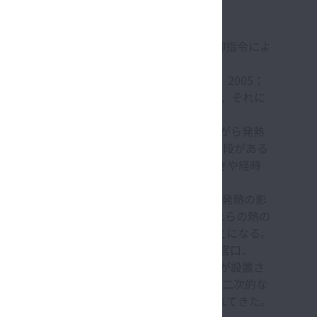
かつ動的なコンプライアンスに着目して制御指令によ
械特性に対する検討が必要になる(清水他、2005；
挙動の影響を顕著に受けることが知られており、それに
、2011)。
る(Altintas他、2011)。しかしながら発熱
計段階において普遍的に確立された現象把握手段がある
多く、このことが工作機械ごとの機能のばらつきや経時
などに実装されるボールねじ送り系において発熱の影
へ伝播するほか、大気中へ放出される。これらの熱の
体の暖機運転などに相応の時間を要することになる。
ることで冷却し線膨張を抑制したり(二宮、宮口、
気を安定化するために恒温室を整備して工作機械が設置さ
、構成要素の冷却や設置環境の室温安定のために二次的な
、その適用が高付加価値の用途向けに限られてきた。