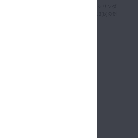
示している。SSMは、大きく分けてピストンとシリンダ
ように案内部を介して連結されている。図3(b)の例
軸に組み付けられている。
カットモデル)