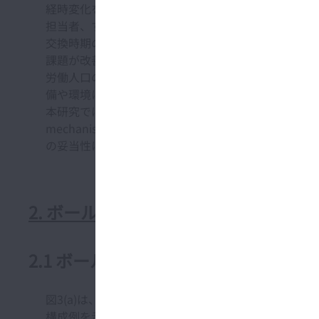
経時変化を伴う上述の不安定な現象は、長年製造現場
担当者、すなわち日常的に設備に関与し特有のクセを
交換時期の設定 etc.)を低下させるなどの応急的
課題が改善され、これらが日々の製造現場におけるも
労働人口の減少に伴う工場の省人化や環境負荷の削減
備や環境に依存する不安定な現象の発生を防ぎ、人や
本研究ではボールねじ送り系のこのような課題に対して、発
mechanism to maintain axial te
の妥当性について述べるとともに、ボールねじ送り系
2. ボールねじ送り系の状態安定化機
2.1 ボールねじ送り系の状態安定化
図3(a)は、代表的な切削加工用の工作機械であるマ
構成例を示したものである。なお、 ここでは、モー