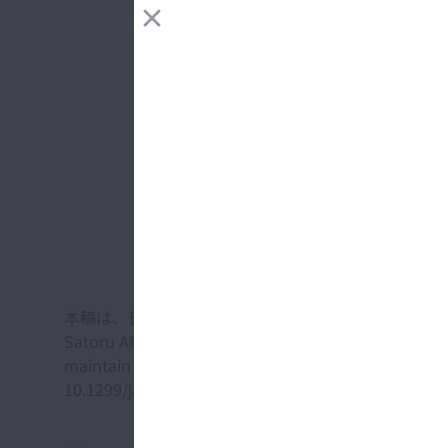
本稿は、日本機械学会の学術誌に掲載された以下の論
Satoru ARAI, Yushi TAKENOUCHI, Shintaro HONDA an
maintain axial tension in ball screw feed drive sys
10.1299/jamdsm.2025jamdsm0008