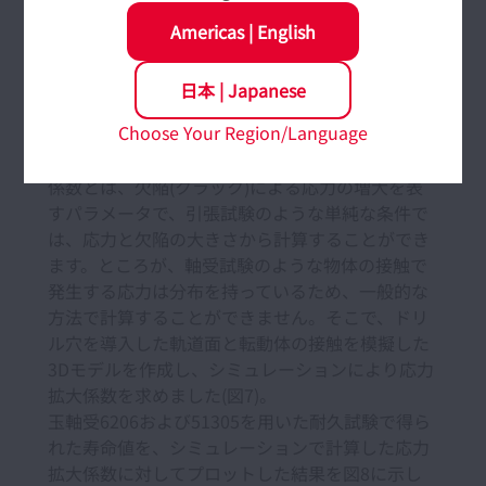
試験片などを用いた一般的な疲労試験結果を整理
する場合、加えた応力と疲労寿命の関係(S-N曲線)
Americas
|
English
が用いられます。一方で、本試験では欠陥による
応力集中(厳密には欠陥から発生したクラックによ
日本
|
Japanese
る応力集中)を考える必要があります。このような
Choose Your Region/Language
場合、疲労試験結果の整理には「応力拡大係数」
と呼ばれるパラメータが用いられます。応力拡大
係数とは、欠陥(クラック)による応力の増大を表
すパラメータで、引張試験のような単純な条件で
は、応力と欠陥の大きさから計算することができ
ます。ところが、軸受試験のような物体の接触で
発生する応力は分布を持っているため、一般的な
方法で計算することができません。そこで、ドリ
ル穴を導入した軌道面と転動体の接触を模擬した
3Dモデルを作成し、シミュレーションにより応力
拡大係数を求めました(図7)。
玉軸受6206および51305を用いた耐久試験で得ら
れた寿命値を、シミュレーションで計算した応力
拡大係数に対してプロットした結果を図8に示し