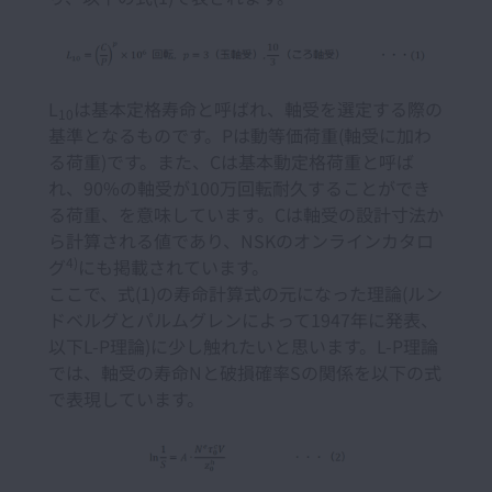
L
は基本定格寿命と呼ばれ、軸受を選定する際の
10
基準となるものです。Pは動等価荷重(軸受に加わ
る荷重)です。また、Cは基本動定格荷重と呼ば
れ、90%の軸受が100万回転耐久することができ
る荷重、を意味しています。Cは軸受の設計寸法か
ら計算される値であり、NSKのオンラインカタロ
4)
グ
にも掲載されています。
ここで、式(1)の寿命計算式の元になった理論(ルン
ドベルグとパルムグレンによって1947年に発表、
以下L-P理論)に少し触れたいと思います。L-P理論
では、軸受の寿命Nと破損確率Sの関係を以下の式
で表現しています。