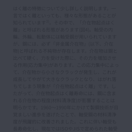
はく離の特徴について少し詳しく説明します。一
言ではく離といっても、様々な形態があることが
3)
知られています
。その中で、「介在物起点はく
離」と呼ばれる形態があります(図4)。軸受の内
輪、外輪、転動体には軸受鋼が用いられています
が、鋼には、必ず「非金属介在物」(以下、介在
物)と呼ばれる不純物が存在します。介在物は鋼と
比べて硬く、力を受けた際に、その力を増加させ
る作用(応力集中)があります。この応力集中によっ
て、介在物から小さなクラックが発生し、これが
成長してやがて大きなクラックとなり、はがれ落
ちてしまう現象が「介在物起点はく離」です。し
たがって、介在物起点はく離寿命には、鋼に含ま
れる介在物の程度(材料清浄度)が影響することは
明らかです。1960～1990年にかけて製鋼技術が目
覚ましい進歩を遂げたことで、軸受鋼の材料清浄
度が飛躍的に改善されました。これに伴い軸受も
長寿命化し、現在ではISOやJISで定められた軸受