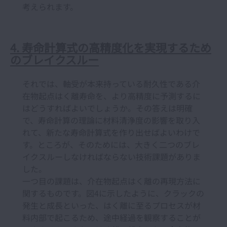
考えられます。
4. 寿命計算式の高精度化を実現するため
のブレイクスルー
それでは、軸受が本来持っている耐久性である介
在物起点はく離寿命を、より高精度に予測するに
はどうすればよいでしょうか。その答えは明確
で、寿命計算の理論に材料清浄度の影響を取り入
れて、新たな寿命計算式を作り出せばよいわけで
す。ところが、そのためには、大きく二つのブレ
イクスルーしなければならない技術課題がありま
した。
一つ目の課題は、介在物起点はく離の再現方法に
関するものです。図4に示したように、クラックの
発生と成長といった、はく離に至るプロセスが材
料内部で起こるため、途中経過を観察することが