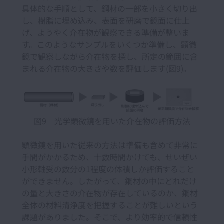
具体的な手順として、鋼材の一部を小さく切り出
し、樹脂に埋め込み、表面を研磨で鏡面に仕上
げ、ようやく介在物が観察できる準備が整いま
す。このようなサンプルをいくつか準備し、顕微
鏡で観察しながら介在物を探し、所定の範囲に含
まれる介在物の大きさや数を評価します(図9)。
図9 光学顕微鏡を用いた介在物の評価方法
顕微鏡を用いた従来の方法は準備も含めて非常に
手間がかかるため、十数時間かけても、せいぜい
小形軸受の数分の1程度の体積しか評価すること
ができません。したがって、鋼材の中にどれだけ
の量と大きさの介在物が存在しているのか、鋼材
全体の材料清浄度を把握することが難しいという
課題がありました。そこで、より効率的で信頼性