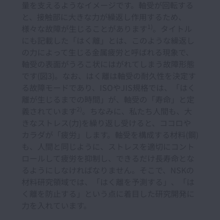
量を支えるようなイメージです。軸受が回転する
と、接触部に大きな力が繰返し作用するため、
1)
様々な故障が生じることがあります
。タイトル
にも記載した「はく離」とは、このような繰返し
の力によって生じる金属疲労と呼ばれる現象で、
軸受の表面がうろこ状にはがれてしまう故障形態
です(図3)。なお、はく離は軸受の耐久性を決定す
る故障モードであり、ISOやJIS規格では、「はく
離が生じるまでの時間」が、軸受の「寿命」と定
2)
義されています
。ちなみに、私たち人間も、大
きなストレス(力)を繰り返し受けると、ココロや
カラダが「疲労」します。軸受を構成する材料(鋼)
も、人間と同じように、ストレスを適切にコント
ロールして疲労を抑制し、できるだけ長寿命とな
るようにしなければなりません。そこで、NSKの
材料研究領域では、「はく離を予測する」、「は
く離を防止する」という点に着目した研究開発に
力を入れています。