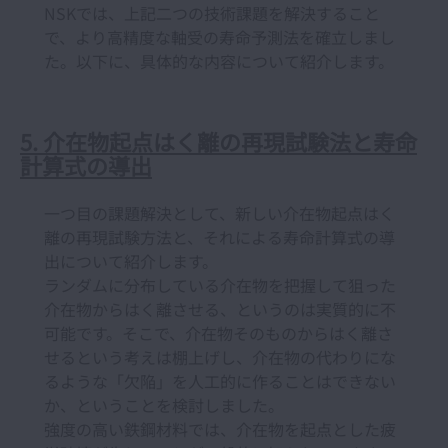
NSKでは、上記二つの技術課題を解決すること
で、より高精度な軸受の寿命予測法を確立しまし
た。以下に、具体的な内容について紹介します。
5. 介在物起点はく離の再現試験法と寿命
計算式の導出
一つ目の課題解決として、新しい介在物起点はく
離の再現試験方法と、それによる寿命計算式の導
出について紹介します。
ランダムに分布している介在物を把握して狙った
介在物からはく離させる、というのは実質的に不
可能です。そこで、介在物そのものからはく離さ
せるという考えは棚上げし、介在物の代わりにな
るような「欠陥」を人工的に作ることはできない
か、ということを検討しました。
強度の高い鉄鋼材料では、介在物を起点とした疲