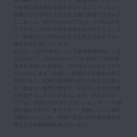
介在物の実体調査を組み合わせることで、エコー
画像から介在物の大きさを正確に推定できるよう
にしました。NSK Micro-UT™とは、UT法により
ミクロサイズの介在物を検出するだけでなく、エ
コー画像から介在物の大きさを推定するまでの一
連の手法を指しています。
図12に、NSKで使用している軸受鋼(鋼材Aとしま
す)に対して、NSK Micro-UT™を適用して材料清
浄度を評価した結果を、介在物サイズのヒストグ
ラムで示します。評価した体積は小形軸受の数千
個分であり、従来の顕微鏡を用いた手法と比較し
て、数分の一程度の時間で、はるかに大きな体積
を評価することができます。なお、NSK Micro-
UT™は、各国のNSKテクノロジーセンターへの展
開を進めており、各センターで管轄している海外
の鋼材についても、現地で迅速に材料清浄度を評
価できる体制構築を進めています。