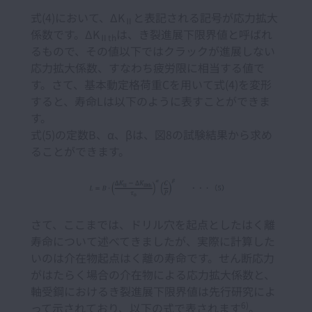
式(4)において、ΔK
と表記される記号が応力拡大
Ⅱ
係数です。ΔK
は、き裂進展下限界値と呼ばれ
Ⅱth
るもので、その値以下ではクラックが進展しない
応力拡大係数、すなわち疲労限に相当する値で
す。さて、基本動定格荷重Cを用いて式(4)を変形
すると、寿命Lは以下のように表すことができま
す。
式(5)の定数B、α、βは、図8の試験結果から求め
ることができます。
さて、ここまでは、ドリル穴を起点としたはく離
寿命について述べてきましたが、実際に計算した
いのは介在物起点はく離の寿命です。せん断応力
がはたらく場合の介在物による応力拡大係数と、
軸受鋼におけるき裂進展下限界値は先行研究によ
6)
って示されており、以下の式で表されます
。