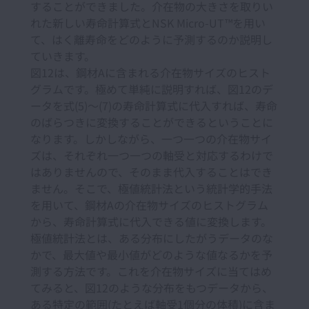
することができました。介在物の大きさを取りい
れた新しい寿命計算式とNSK Micro-UT™を用い
て、はく離寿命をどのように予測するのか説明し
ていきます。
図12は、鋼材Aに含まれる介在物サイズのヒスト
グラムです。極めて単純に説明すれば、図12のデ
ータを式(5)～(7)の寿命計算式に代入すれば、寿命
のばらつきに変換することができるということに
なります。しかしながら、一つ一つの介在物サイ
ズは、それぞれ一つ一つの軸受と対応するわけで
はありませんので、そのまま代入することはでき
ません。そこで、極値統計法という統計学的手法
を用いて、鋼材Aの介在物サイズのヒストグラム
から、寿命計算式に代入できる値に変換します。
極値統計法とは、ある分布にしたがうデータのな
かで、最大値や最小値がどのような値なるかを予
測する方法です。これを介在物サイズに当てはめ
てみると、図12のような分布をもつデータから、
ある特定の範囲(たとえば軸受1個分の体積)に含ま