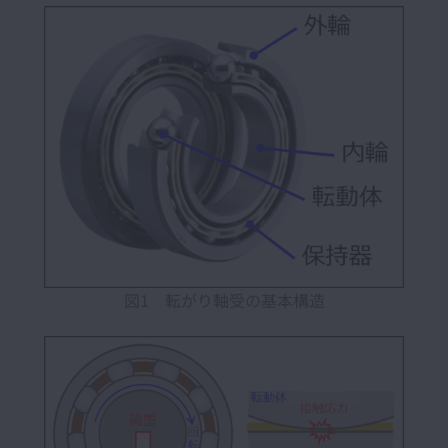
図1 転がり軸受の基本構造