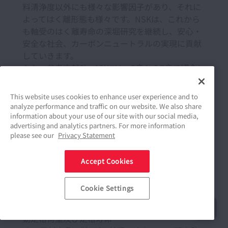
料清浄度以外にも様々な影響因子があり、それに
よってはく離形態も様々です。NSKは、これから
も軸受のはく離寿命の深堀研究を継続し、安心・
安全な社会、カーボンニュートラルの実現に貢献
していきます。
なお、参考文献8)～12)には、5章から7章で紹介し
た内容について詳しく記述されています。ご参照
いただければ幸いです。
This website uses cookies to enhance user experience and to
analyze performance and traffic on our website. We also share
information about your use of our site with our social media,
advertising and analytics partners. For more information
参考文献
please see our
Privacy Statement
1) ベアリングドクター(軸受の損傷と対策)、NSK
Accept Cookies
Webサイト：
https://www.nsk.com/jp-ja/tools-
Cookie Settings
resources/troubleshooting/
2) 日本産業規格 JIS B 1518:2013、“転がり軸受―
動定格荷重及び定格寿命”