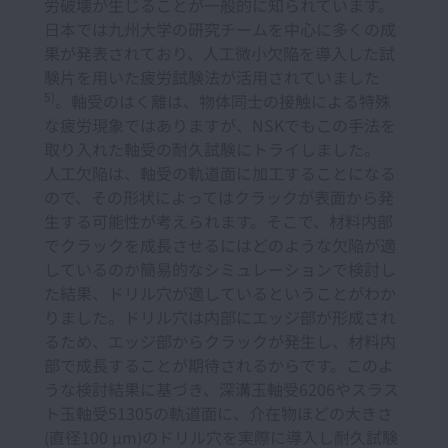
労破壊が生じることが一般的に知られています。
日本では九州大学の研究チームを中心に多くの成
果が発表されており、人工微小欠陥を導入した試
験片を用いた疲労試験法が活用されていました
5)
。軸受のはく離は、物体同士の接触による特殊
な疲労現象ではありますが、NSKでもこの手法を
取り入れた軸受の耐久試験にトライしました。
人工欠陥は、軸受の軌道面に加工することになる
ので、その形状によってはクラックが表面から発
生する可能性が考えられます。そこで、材料内部
でクラックを成長させるにはどのような欠陥が適
しているのか簡易的なシミュレーションで検討し
た結果、ドリル穴が適しているということがわか
りました。ドリル穴は内部にエッジ部が形成され
るため、エッジ部からクラックが発生し、材料内
部で成長することが期待されるからです。このよ
うな検討結果に基づき、深溝玉軸受6206やスラス
ト玉軸受51305の軌道面に、介在物ほどの大きさ
(直径100 µm)のドリル穴を実際に導入し耐久試験