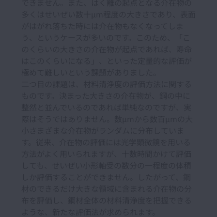
できません。また、はく離の起点となる介在物の
多くはせいぜい数十µm程度の大きさであり、表面
がはがれ落ちた時には介在物もなくなってしま
う、というケースが多いのです。このため、「こ
のくらいの大きさの介在物が起点であれば、寿命
はこのくらいになる」、といった定量的な評価が
極めて難しいという課題がありました。
二つ目の課題は、材料清浄度の評価方法に関する
ものです。決まった大きさの介在物が、鋼の中に
整然と並んでいるのであれば単純なのですが、実
際はそうではありません。数µmから数百µmの大
小さまざまな介在物がランダムに分布していま
す。従来、介在物の評価には光学顕微鏡を用いる
方法がよく用いられますが、十数時間かけて評価
しても、せいぜい小形軸受の数分の一程度の体積
しか評価することができません。したがって、鋼
材のできるだけ大きな領域に含まれる介在物の分
布を評価し、鋼材全体の材料清浄度を把握できる
ような、新たな評価法が求められます。