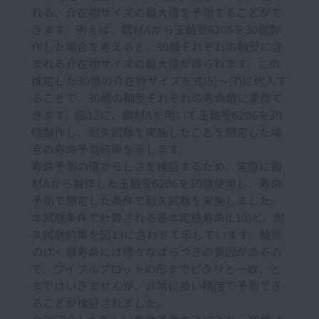
れる、介在物サイズの最大値を予測することがで
きます。例えば、鋼材Aから玉軸受6206を30個製
作した場合を考えると、30個それぞれの軸受に含
まれる介在物サイズの最大値が得られます。この
推定した30個の介在物サイズを式(5)～(7)に代入す
ることで、30個の軸受それぞれの寿命値に変換で
きます。図13に、鋼材Aを用いて玉軸受6206を30
個製作し、耐久試験を実施したことを想定した場
合の寿命予測結果を示します。
寿命予測の確からしさを検証するため、実際に鋼
材Aから製作した玉軸受6206を30個使用し、寿命
予測で想定した条件で耐久試験を実施しました。
本試験条件で計算される基本定格寿命(L10)と、耐
久試験結果を図13に合わせて示しています。軸受
のはく離寿命には様々なばらつきの要因があるの
で、ワイブルプロットの形までピタリと一致、と
まではいきませんが、非常に良い精度で予測でき
ることが検証されました。