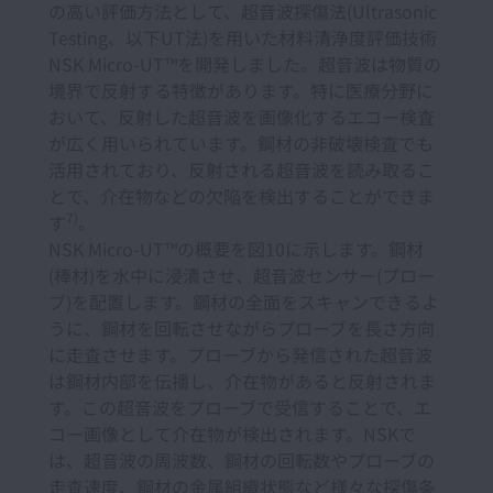
の高い評価方法として、超音波探傷法(Ultrasonic
Testing、以下UT法)を用いた材料清浄度評価技術
NSK Micro-UT™を開発しました。超音波は物質の
境界で反射する特徴があります。特に医療分野に
おいて、反射した超音波を画像化するエコー検査
が広く用いられています。鋼材の非破壊検査でも
活用されており、反射される超音波を読み取るこ
とで、介在物などの欠陥を検出することができま
7)
す
。
NSK Micro-UT™の概要を図10に示します。鋼材
(棒材)を水中に浸漬させ、超音波センサー(プロー
ブ)を配置します。鋼材の全面をスキャンできるよ
うに、鋼材を回転させながらプローブを長さ方向
に走査させます。プローブから発信された超音波
は鋼材内部を伝播し、介在物があると反射されま
す。この超音波をプローブで受信することで、エ
コー画像として介在物が検出されます。NSKで
は、超音波の周波数、鋼材の回転数やプローブの
走査速度、鋼材の金属組織状態など様々な探傷条