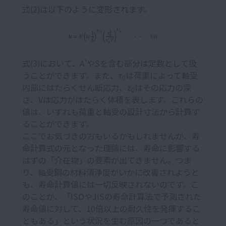
式(2)は以下のように変形されます。
式(3)において、A'やSを含む部分は定数として扱
うことができます。また、τ
は荷重によって軸受
0
内部にはたらくせん断応力、z
はその応力の深
0
さ、Vは応力がはたらく体積を表します。これらの
値は、いずれも荷重と軸受の設計寸法から計算す
ることができます。
ここでお気づきの方もいるかもしれませんが、寿
命計算式の元となった理論には、寿命に影響する
はずの「介在物」の要素が出てきません。つま
り、軸受鋼の材料清浄度がいかに改善されようと
も、寿命計算値には一切反映されないのです。こ
のことが、「ISOやJISの寿命計算法で予測された
寿命値に対して、10倍以上の耐久性を発揮するこ
ともある」という状況を生む原因の一つであると