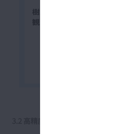
図3 従来の材料清浄度評価
3.2 高精度寿命予測技術