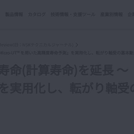
製品情報
カタログ
技術情報・支援ツール
産業別情報
企
cal Review(旧：NSKテクニカルジャーナル)
K Micro-UT™ を用いた高精度寿命予測」を実用化し、転がり軸受の基
計算寿命)を延長 ～「NSK
を実用化し、転がり軸受