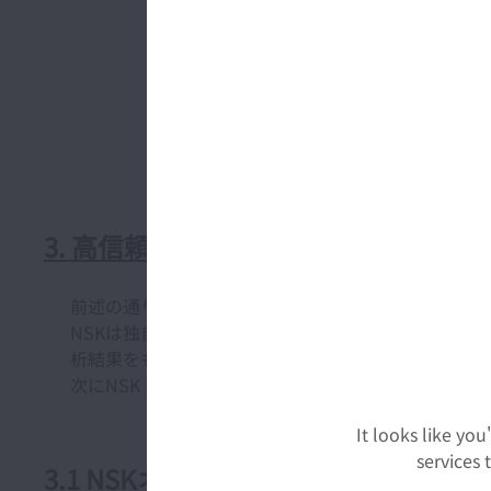
3. 高信頼性を数値化する高精度寿命
前述の通り、転がり軸受の寿命性能には材料の清浄度
NSKは独自開発した探傷技術を用いて測定した鋼材
析結果をもとに、非金属介在物を起点にして生じるは
次にNSK Micro-UT™ と名付けた超音波探傷
It looks like yo
services
3.1 NSKオリジナルの材料評価技術：NSK