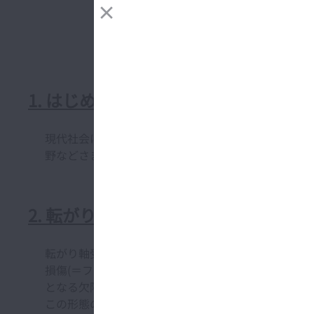
1. はじめに
現代社会において転がり軸受は、自動車や鉄道車両な
1)～5)
野などさまざまな分野
の回転軸を支持して、摩
2. 転がり軸受の寿命と計算方法
転がり軸受は荷重を受けて回転すると、内輪・外輪の
損傷(＝フレーキング)が発生する。この最初のフレ
となる欠陥の種類によって分類されるが、最も典型的な
この形態のフレーキングは、軸受材料の中に不可避に