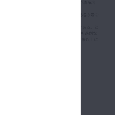
低減に取組み、酸化物系介在物を減らすことで清浄度
およぼす影響を考慮していない。その為、ISO規格の寿命
リスクが低い軸受を選定することが一般的である。と
受サイズよりも大きい、もしくは最適仕様よりも過剰な
製造時に消費するエネルギーも削減でき、従来以上に