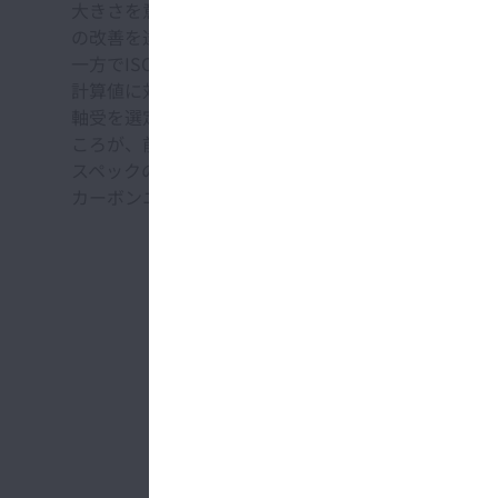
大きさを意味する)は軸受寿命に大きな影響を及ぼす
の改善を達成してきた。近年の軸受鋼の清浄度は極め
一方でISO規格(ISO281-2007)に定められ
計算値に対して実際の転がり疲れ寿命は充分長寿命なの
軸受を選定する際は、使用環境の情報をもとに十分余
ころが、前述の通りISOに則った手法で計算した予
スペックの軸受を選定している。実用上十分な安全代
カーボンニュートラル社会の実現に貢献できる。