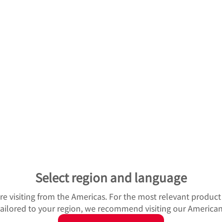
図2 ISO規格の寿命計算値に対して実際の転がり疲れ寿命
予測技術
が強く寄与しており、これを定量的に示すことが技術的課題を
中の非金属介在物の大きさや量の統計データと、微小な人工欠
く離寿命を高精度に予測する技術を確立した。
による内部欠陥(非金属介在物)検出技術と破壊力学の考え方を取り
Select region and language
u're visiting from the Americas. For the most relevant produc
 tailored to your region, we recommend visiting our American
 Micro-UT™