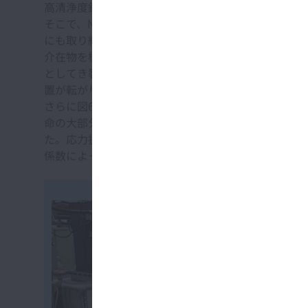
高清浄度鋼を使えば転がり軸受のはく離寿命を延ばす
そこで、NSK Micro-UT™ 技術の開発と並行して
にも取り組んできた。
介在物を模した人工欠陥として微小なドリル穴を軌道
としてき裂が発生し、それが進展してはく離に至る。
置が転がり軸受のはく離に及ぼす影響を定量的に評価
さらに図6に示したように人工欠陥周りに発生する応
命の大部分はき裂の進展過程であることが知られてい
た。応力拡大係数は、変数として欠陥サイズと応力を
係数によって一律に整理できることが確認でき、応力