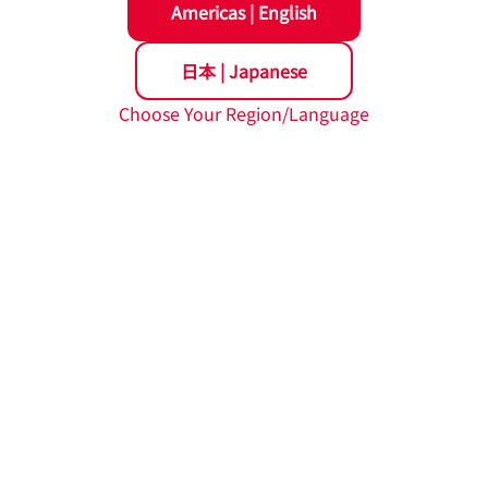
Americas
|
English
な光学顕微鏡を用いた直接観察による手法が従来から採用され
日本
|
Japanese
非常に有効であった。
とや、評価に必要なリソースが大きいことから、はく離寿命予
Choose Your Region/Language
介在物が検出でき、且つ工業利用可能な検査技術も存在しなかった
発し、NSK Micro-UT™ と名付けた。
直径数十mm×長さ数百mm程度の棒鋼を水槽に入れて超音波探傷
適正化及び多数の非金属介在物の実寸法測定などの多くの試験
介在物を正確に検出することが可能になった。これにより従来の
取得が可能となった。