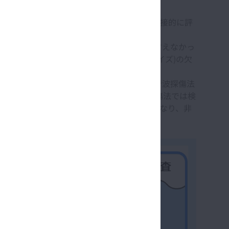
てきた。この手法は介在物の大きさや量を直接的に評
測に用いるパラメータの観点では十分とは言えなかっ
。そこで、非金属介在物レベル(Microサイズ)の欠
を行う。従来、微小な非金属介在物を検出する超音波探傷法
と確認を重ねて、従来の工業的な超音波探傷法では検
方法と比較して短時間で大体積の評価が可能となり、非