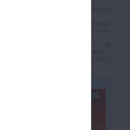
よって精度よく推定する手段はこれまではなかった。
さと量の数値データを活用してはく離寿命を予測する技術の開発
開発手法を用いた場合、ドリル穴のエッジ部分を起点
再現される。これにより、非金属介在物のサイズや位
価も行われている。既往の研究により、フレーキング寿
学パラメータ＝応力拡大係数を用いて寿命を整理し
述の耐久試験によって得られた寿命データは応力拡大
8)9)
た
。