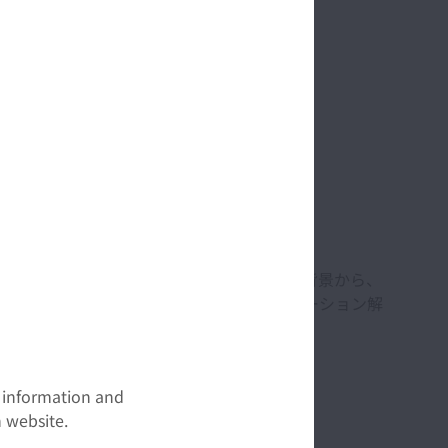
解決するキーポイントである。このような背景から、
陥を用いた耐久寿命試験およびそのシミュレーション解
入れた新しい寿命予測技術について解説する。
t information and
 website.