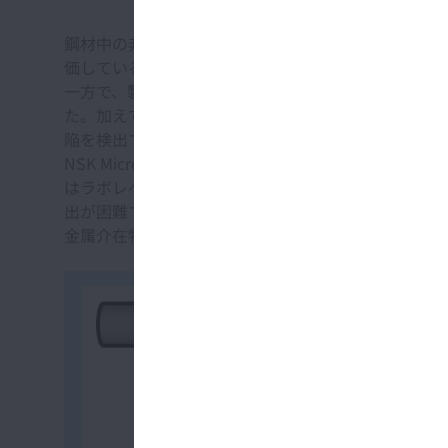
鋼材中の非金属介在物の評価法は、図3に示したよう
価しているため、清浄度の優劣を見極める手段として
一方で、製品軸受の体積に比べて評価体積が小さいこ
た。加えて、損傷の起点となるMicroサイズの非金属
陥を検出でき、且つ工業的に実用可能な超音波探傷技術を開
NSK Micro-UT™ では、図4に示したように
はラボレベルでのみ実施可能であったが、探傷条件の
出が困難であった100 μm未満の大きさの非金属
金属介在物の分布に関わる信頼性の高い統計データの