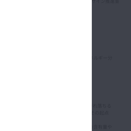
スマートデザイン推進室
産業機械分野、さらには風力発電などのエネルギー分
止など、機械の安定稼働に広く貢献している。
、材料は疲れによってうろこ状に表面が剥がれ落ちる
寿命と呼ぶ。フレーキング発生のメカニズムはその起点
。その為、軸受鋼の清浄度(＝非金属介在物の含有量や