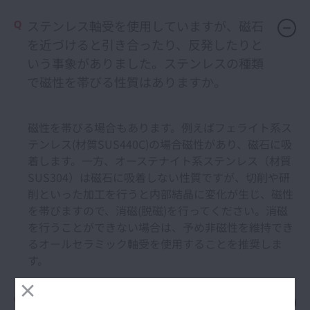
ステンレス軸受を使用していますが、磁石
を近づけると引き合ったり、反発したりと
いう事象がありました。ステンレスの種類
で磁性を帯びる性質はありますか。
磁性を帯びる場合もあります。例えばフェライト系ス
テンレス(材質SUS440C)の場合磁性があり、磁石に吸
着します。一方、オーステナイト系ステンレス（材質
SUS304）は磁石に吸着しない性質ですが、切削や研
削といった加工を行うと内部結晶に変化が生じ、磁性
を帯びますので、消磁(脱磁)を行ってください。消磁
を行うことができない場合は、予め非磁性を維持でき
るオールセラミック軸受を使用することを推奨しま
す。
セラミック軸受の軸とハウジングの推奨は