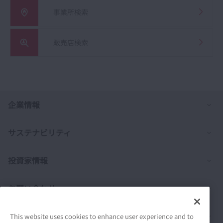
事業所検索
販売店検索
列
企業情報
列
サステナビリティ
列
投資家情報
列
お問い合わせ
列
製品情報
This website uses cookies to enhance user experience and to