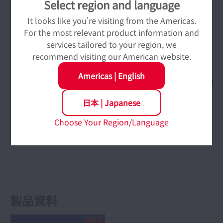
Select region and language
めあいを教えてください。
It looks like you're visiting from the Americas.
For the most relevant product information and
軸およびハウジングともにルーズフィッティングでご
services tailored to your region, we
使用下さい。
recommend visiting our American website.
Americas
|
English
セラミック軸受の潤滑はどのような方法で
すか。
日本
|
Japanese
Choose Your Region/Language
グリースは封入していません。保持器材料による固体
潤滑です。
製品資料