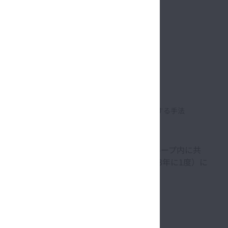
社会に与える影響を評価し、マテリアリティを評価する手法
フィサーズ・ミーティングを通じてNSKグループ内に共
請の変化等を踏まえて継続的（少なくとも3年に1度）に