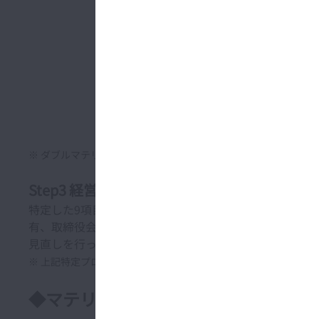
※ ダブルマテリアリティ：社会課題などの外部環境の変化が事
Step3 経営会議にて審議
特定した9項目のマテリアリティについて、執行部門の代
有、取締役会に報告しました。なお、マテリアリティは
見直しを行っていきます。
※ 上記特定プロセスの設定と分析内容の妥当性の評価について
◆マテリアリティ