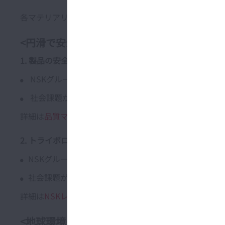
各マテリアリティの「NSKグループの事業活動が環境・
<円滑で安全な社会に貢献>
1. 製品の安全性と信頼性の追求
NSKグループの事業活動が環境・社会に与える影響
社会課題がNSKグループに与える影響：製品･サービ
詳細は
品質マネジメント
をご覧ください。
2. トライボロジーとデジタルの融合による価値創出
NSKグループの事業活動が環境・社会に与える影響
社会課題がNSKグループに与える影響：顧客のニーズ
詳細は
NSKレポート2024(特集「変わる 超える」への挑戦
<地球環境の保全を目指す>