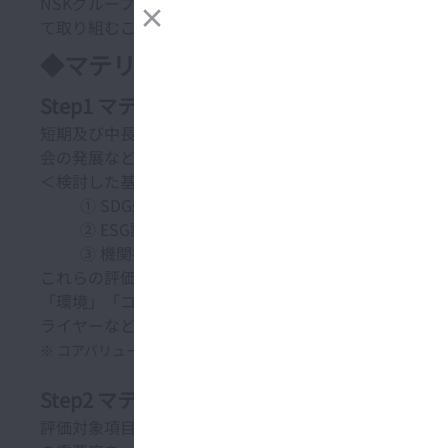
NSKグループは、私たちが重点的に取り組むべきサステ
て取り組むことで、社会課題解決への貢献と企業として
◆マテリアリティの特定プロセス
Step1 マテリアリティ評価対象の選定
短期及び中長期的な視点から、社会課題解決への貢献と
会の発展などの項目をマテリアリティ分析の評価対象と
＜検討した基準・アンケート等＞
① SDGs、GRIスタンダード、SASBスタンダード、E
② ESG調査機関のアンケート
③ 機関投資家へのアンケート/ヒアリング
これらの評価対象項目は、NSKが企業理念に定める「
「環境」「コンプライアンス」との関係、さらにNSKのS
ライヤーなどのステークホルダーと連携して取り組んで
※ コアバリュー：経営の意思の決定や行動において最優先され
Step2 マテリアリティの特定
評価対象項目について、「NSKグループの事業活動が環
※