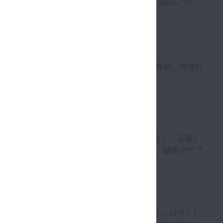
目を特定しました。企業理念のもと、これらの項目につい
クアップし、製品の安全性、脱炭素社会への貢献、地域社
した。
※
との関係、コアバリュー
に位置付ける「安全」「品質」
題、毎年のリスク棚卸しから明らかになった課題、顧客やサプ
課題がNSKグループに与える影響」（財務インパクト）