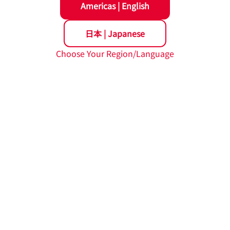
Americas
|
English
社会に与える影響」及び「社会課題がNSKグループに与える影
日本
|
Japanese
Choose Your Region/Language
：品質の優れた製品・サービスにより円滑で安全な社会に貢献
スの品質向上による競争力の維持・強化を通じた収益拡大
：顧客の期待・ニーズに対応した製品・サービスを開発、提供し
に対応する新製品の提供によって収益拡大
)
をご覧ください。