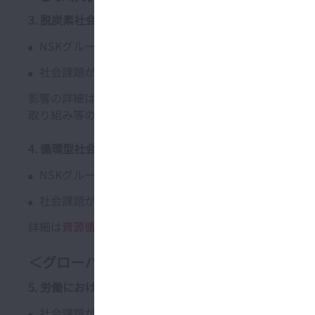
3. 脱炭素社会構築への貢献
NSKグループの事業活動が環境・社会に与える影響：
社会課題がNSKグループに与える影響：電動化、CO
2
影響の詳細は
TCFD提言に基づく情報開示
をご覧ください
取り組み等の詳細は
気候変動対策
、
環境貢献型製品
をご
4. 循環型社会構築への貢献 (省資源・リサイクル)
NSKグループの事業活動が環境・社会に与える影響：廃
社会課題がNSKグループに与える影響：製品の長寿命
詳細は
資源循環
をご覧ください。
＜グローバルな活動によって、国を越えた人
5. 労働における基本的権利の尊重
社会課題がNSKグループに与える影響：ビジネス機会