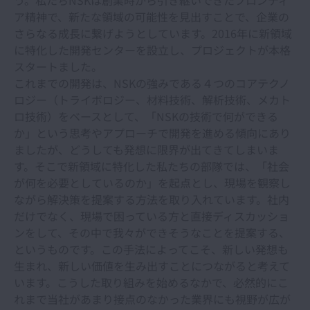
う。私たちNSKは創業時から引き継いできたフロンティ
ア精神で、新たな領域の可能性を見出すことで、企業の
さらなる成長に繋げようとしています。2016年に新領域
に特化した開発センターを設立し、プロジェクトが本格
スタートました。
これまでの開発は、NSKの強みである４つのコアテクノ
ロジー（トライボロジー、材料技術、解析技術、メカト
ロ技術）をベースとして、「NSKの技術で何ができる
か」という思考やアプローチで開発を進める傾向にあり
ましたが、どうしても発想に限界が出てきてしまいま
す。そこで新領域に特化した私たちの部隊では、「社会
が何を必要としているのか」を起点とし、現場を観察し
ながら解決策を提案する方法を取り入れています。社内
だけでなく、現場で困っている方と直接ディスカッショ
ンをして、その中で我々ができそうなことを提案する、
というものです。この手法によってこそ、新しい発想も
生まれ、新しい価値を生み出すことにつながると考えて
います。こうした取り組みを始めるなかで、必然的にこ
れまで当社があまり接点のなかった業界にも視野が広が