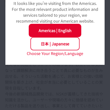
It looks like you're visiting from the Americas.
For the most relevant product information and
より円滑で安全な生活に向けて
services tailored to your region, we
recommend visiting our American website.
我々が新領域商品開発において最も大切にしていること
は、お客様と“本気“で取り組むこと。例えば、「搬送ア
Americas
|
English
シストロボットMOOVO
（ムーボ）」は、我々が湘南
TM
鎌倉総合病院の現場に密着し、何度も現場の方とディス
日本
|
Japanese
カッションを重ね、開発していきました。私たちの開発
はお客様にどんな困りごとがあるかを観察するところか
Choose Your Region/Language
ら始まり、現場の方とディスカッションして彼らにしか
見えない問題をしっかりくみ取ります。お互いが本気に
なって課題解決に向き合うことで真に必要なものが生み
出せる。そういった活動を通じて、お客様との強い信頼
関係を築き上げ、社会が本当に必要としていることの実
現を目指しています。
今後の新領域商品開発では、NSKが蓄積してきた技術や
知識を活かし、ユーザーや現場の方々に価値を認めてい
ただける製品を送り出し、事業として育てていきたいと