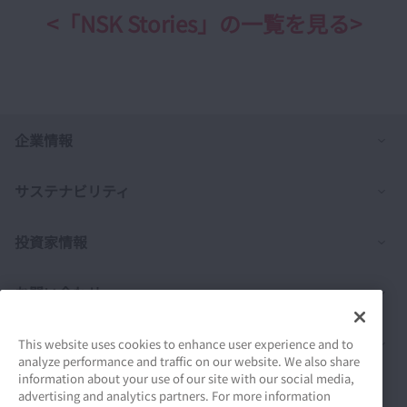
<「NSK Stories」の一覧を見る>
列
企業情報
列
サステナビリティ
列
投資家情報
列
お問い合わせ
列
製品情報
This website uses cookies to enhance user experience and to
analyze performance and traffic on our website. We also share
information about your use of our site with our social media,
採用情報
advertising and analytics partners. For more information