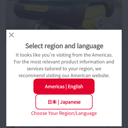
Select region and language
ダイレクトドライブ車輪ユニットが組み込まれたロボッ
ト。
It looks like you're visiting from the Americas.
走行音が静かなので、病院や図書館などでの活躍が期待
For the most relevant product information and
される。
services tailored to your region, we
尾崎
ダイレクトドライブ車輪ユニットはメカ部分をは
recommend visiting our American website.
じめ、制御やソフトなど、必要になる要素技術の範囲が
Americas
|
English
非常に広く、イメージとしてはシステム開発に近い。開
発費や人員など多くのリソースを割くだけに、どういう
コンセプトで、どんな使い方をしていただけるのかとい
日本
|
Japanese
うマーケティングのビジョンをしっかり描いて、上層部
Choose Your Region/Language
やメンバーにも伝えた上でプロジェクトを進める必要が
ありました。