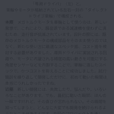
「専用ドライバ」（左）と、
車輪やモータが格納されている左右一対の「ダイレクト
ドライブ車輪」で構成される。
本郷
メガトルクモータを車輪として使うのは、新しい
発想で、これにより、騒音源である減速機を使わずに済
むため、走行音が低減されています。設計の際には、既
存のメガトルクモータの構成部品をそのまま使うのでは
なく、新たな使い方に最適なスペック面、コスト面を検
討する必要がありました。専用ドライバに実装される回
路や、モータに内蔵される精度の高い動きを可能にする
角度センサーなどを内製することで、車輪に適したスペ
ックで、かつコストを抑えることに成功しました。試行
錯誤を繰り返して開発しただけに、初めて動いた瞬間は
本当にうれしかったですね。
近藤
新しい開発には、失敗したり、悩んだり、いろい
ろなことがあります。でも、最初に動いた瞬間、ほんの
一瞬ですけれど、その喜びが忘れられない。その瞬間を
知ってしまうと、どんなに大変でも開発を続けられるよ
うなところがあるんです。今回のプロジェクトを通し