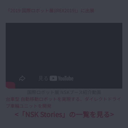
「2019 国際ロボット展(iREX2019)」に出展
国際ロボット展 NSKブース紹介動画
台車型 自動移動ロボットを実現する、ダイレクトドライ
ブ車輪ユニットを開発
<「NSK Stories」の一覧を見る>