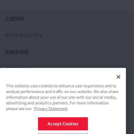
列
企業情報
列
サステナビリティ
列
投資家情報
列
お問い合わせ
列
製品情報
This website uses cookies to enhance user experience and to
analyze performance and traffic on our website. We also share
information about your use of our site with our social media,
採用情報
advertising and analytics partners. For more information
please see our
Privacy Statement
Connect
Accept Cookies
Share