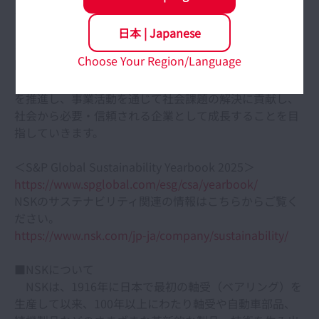
も社会から必要とされ、信頼され、選ばれ続ける企業を
目指し、2026年度までの中期経営計画（MTP2026）
日本
|
Japanese
を、「持続的成長を可能にする企業基盤の再構築」の期
Choose Your Region/Language
間と位置づけ、「ESG経営」を経営の重要課題の一つと
して取り組みを進めています。今後もNSKは、ESG経営
を推進し、事業活動を通じて社会課題の解決に貢献し、
社会から必要・信頼される企業として成長することを目
指していきます。
＜S&P Global Sustainability Yearbook 2025＞
https://www.spglobal.com/esg/csa/yearbook/
NSKのサステナビリティ関連の情報はこちらからご覧く
ださい。
https://www.nsk.com/jp-ja/company/sustainability/
■NSKについて
NSKは、1916年に日本で最初の軸受（ベアリング）を
生産して以来、100年以上にわたり軸受や自動車部品、