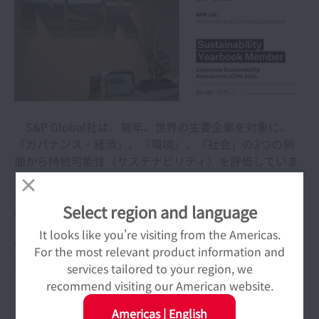
S&P Global社は、毎年、世界の主要企業を対象に、
「ガバナンス・経済」、「環境」、「社会」の3つの側
面から持続可能性（サステナビリティ）を評価していま
す。産業分野別に、特に評価の優れた企業を「The
Sustainability Yearbook Member」に選定しています。
Select region and language
62の産業分野について世界の主要企業約7,690社を対象
に評価が行われ、780社が「The Sustainability
It looks like you're visiting from the Americas.
Yearbook 2025」に掲載されました。NSKは、「IEQ
For the most relevant product information and
Machinery and Electrical Equipment」の産業分野にお
services tailored to your region, we
いて4年連続の選定となります。
recommend visiting our American website.
Americas
|
English
NSKは、持続可能な社会の発展に貢献し、100年先で