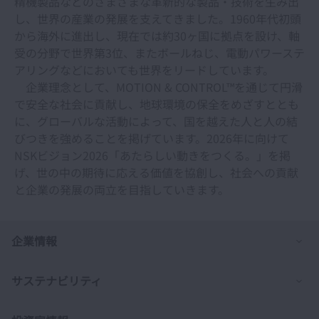
精機製品などのさまざまな革新的な製品・技術を生み出
し、世界の産業の発展を支えてきました。1960年代初頭
から海外に進出し、現在では約30ヶ国に拠点を設け、軸
受の分野で世界第3位、またボールねじ、電動パワーステ
アリングなどにおいても世界をリードしています。
企業理念として、MOTION & CONTROL™を通じて円滑
で安全な社会に貢献し、地球環境の保全をめざすととも
に、グローバルな活動によって、国を越えた人と人の結
びつきを強めることを掲げています。2026年に向けて
NSKビジョン2026「あたらしい動きをつくる。」を掲
げ、世の中の期待に応える価値を協創し、社会への貢献
と企業の発展の両立を目指していきます。
列
企業情報
列
サステナビリティ