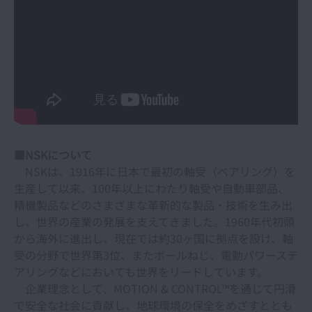
■NSKについて
NSKは、1916年に日本で最初の軸受（ベアリング）を
生産して以来、100年以上にわたり軸受や自動車部品、
精機製品などのさまざまな革新的な製品・技術を生み出
し、世界の産業の発展を支えてきました。1960年代初頭
から海外に進出し、現在では約30ヶ国に拠点を設け、軸
受の分野で世界第3位、またボールねじ、電動パワーステ
アリングなどにおいても世界をリードしています。
企業理念として、MOTION & CONTROL™を通じて円滑
で安全な社会に貢献し、地球環境の保全をめざすととも