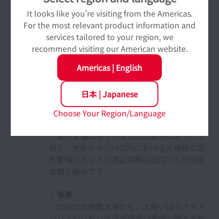
長年培ってきたコア技術を生かしたプラットフォームを
It looks like you're visiting from the Americas.
「サービスインテグレーション（さまざまな技術を組み
For the most relevant product information and
合わせること）」に取り入れることで、より現場のニー
services tailored to your region, we
ズに即したソリューションを提供致します。
recommend visiting our American website.
*2
立命館大学での実証プロジェクト
・概要
Americas
|
English
立命館大学大阪いばらきキャンパス内にお
ける、屋外警備ロボットの実証実験のプロジ
日本
|
Japanese
ェクト。立命館大学の協力のもと、NSKが
2024年に開始し、2025年10月現在も推進
Choose Your Region/Language
中。
屋外警備ロボット実用化の事例は限られて
おり、大学キャンパス内における大規模な屋
外警備ロボットの実証実験は国内でも先進的
な取り組みです。
・背景
NSKが立命館大学から、大阪いばらきキャ
ンパスのリビングラボ環境や警備に関する知