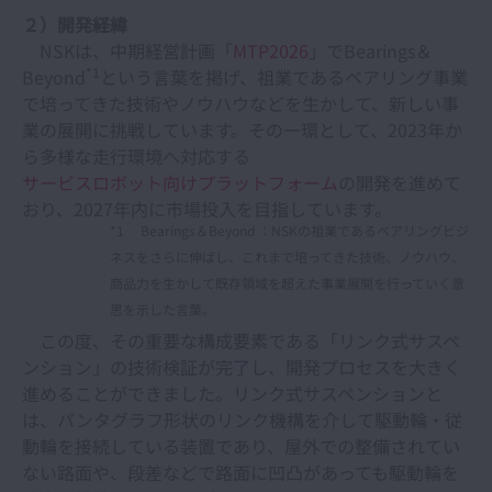
２）開発経緯
NSKは、中期経営計画「
MTP2026
」でBearings＆
*1
Beyond
という言葉を掲げ、祖業であるベアリング事業
で培ってきた技術やノウハウなどを生かして、新しい事
業の展開に挑戦しています。その一環として、2023年か
ら多様な走行環境へ対応する
サービスロボット向けプラットフォーム
の開発を進めて
おり、2027年内に市場投入を目指しています。
*1 Bearings＆Beyond ：NSKの祖業であるベアリングビジ
ネスをさらに伸ばし、これまで培ってきた技術、ノウハウ、
商品力を生かして既存領域を超えた事業展開を行っていく意
思を示した言葉。
この度、その重要な構成要素である「リンク式サスペ
ンション」の技術検証が完了し、開発プロセスを大きく
進めることができました。リンク式サスペンションと
は、パンタグラフ形状のリンク機構を介して駆動輪・従
動輪を接続している装置であり、屋外での整備されてい
ない路面や、段差などで路面に凹凸があっても駆動輪を