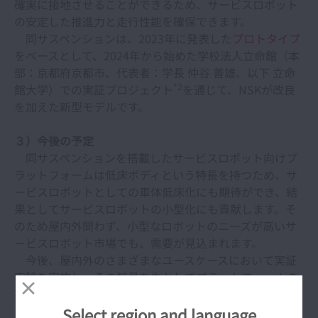
確実に接地させることができるため、サービスロボット
の安定した推進力と走行性能を確保できます。
同サスペンションは、2023年に発表した
プロトタイプ
をベースとして、2024年から始めた学校法人立命館（本
部：京都府京都市、代表者：学長 仲谷 善雄、以下 立命
*2
館大学）での実証プロジェクト
を通じて、NSKが改良
を加えた新型モデルです。
３）今後の予定
同サスペンションを搭載したサービスロボット向けプ
ラットフォームは低床ボディという特長を持つため、サ
ービスロボットとしての車体低床化にも期待ができ、結
果としてサービスロボットの小型化にも貢献します。そ
のため屋内外問わず、小型なロボットのニーズが高いサ
ービスロボット市場でも、需要が見込まれます。
今後、屋内外のさまざまなユースケースにおいて実証
実験を実施し、その知見を生かしてプラットフォームの
高機能化を進め、2027年内にサービスロボット向けプラ
ットフォームの市場投入を目指します。その際、NSKが
Select region and language