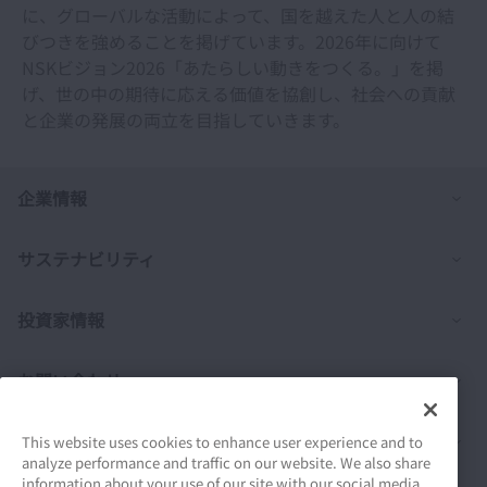
に、グローバルな活動によって、国を越えた人と人の結
びつきを強めることを掲げています。2026年に向けて
NSKビジョン2026「あたらしい動きをつくる。」を掲
げ、世の中の期待に応える価値を協創し、社会への貢献
と企業の発展の両立を目指していきます。
列
企業情報
列
サステナビリティ
列
投資家情報
列
お問い合わせ
列
製品情報
This website uses cookies to enhance user experience and to
analyze performance and traffic on our website. We also share
information about your use of our site with our social media,