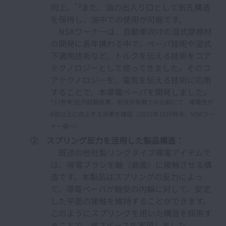
*3
向上。
また、油の出入り口として気孔構造
を保持し、油中での使用が可能です。
NSKワーナーは、自動車向けの湿式摩擦材
の開発に長年携わる中で、ペーパ技術や湿式
下適用技術など、トルクを伝える技術をコア
テクノロジーとして培ってきました。そのコ
アテクノロジーを、電気を伝える技術に応用
することで、本導電ペーパを開発しました。
*3 (参考)社内試験結果。新技術有無での比較にて、導電性が
6倍以上に向上する効果を確認（2025年10月時点、NSKワー
ナー調べ）
② スプリング反力を活用した製品構造：
既述の他社製リングタイプ導電アイテムで
は、導電ブラシを軸（曲面）に接触させる構
造です。本製品はスプリングの反力によっ
て、導電ペーパが軸受の内輪に対して、安定
した平面の接触を維持することができます。
このようにスプリングを用いた構造を採用す
ることで、省スペースを実現しました。