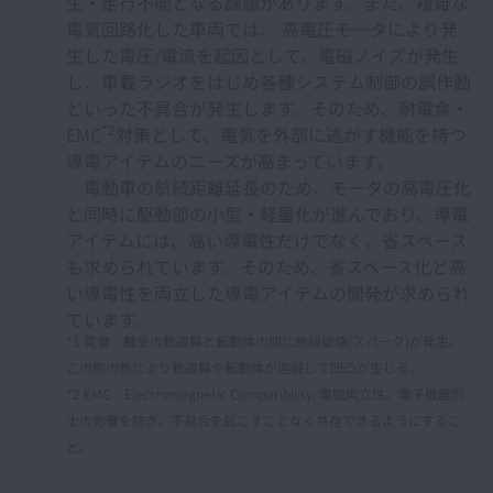
生・走行不能となる課題があります。また、複雑な
電気回路化した車両では、 高電圧モータにより発
生した電圧/電流を起因として、電磁ノイズが発生
し、車載ラジオをはじめ各種システム制御の誤作動
といった不具合が発生します。そのため、耐電食・
*2
EMC
対策として、電気を外部に逃がす機能を持つ
導電アイテムのニーズが高まっています。
電動車の航続距離延長のため、モータの高電圧化
と同時に駆動部の小型・軽量化が進んでおり、導電
アイテムには、高い導電性だけでなく、省スペース
も求められています。そのため、省スペース化と高
い導電性を両立した導電アイテムの開発が求められ
ています。
*1 電食：軸受の軌道輪と転動体の間に絶縁破壊(スパーク)が発生。
この際の熱により軌道輪や転動体が溶融して凹凸が生じる。
*2 EMC：Electromagnetic Compatibility, 電磁両立性。電子機器同
士の影響を防ぎ、不具合を起こすことなく共存できるようにするこ
と。