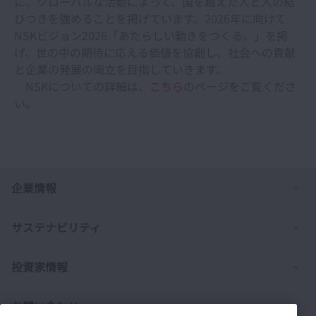
に、グローバルな活動によって、国を越えた人と人の結
びつきを強めることを掲げています。2026年に向けて
NSKビジョン2026「あたらしい動きをつくる。」を掲
げ、世の中の期待に応える価値を協創し、社会への貢献
と企業の発展の両立を目指していきます。
NSKについての詳細は、
こちら
のページをご覧くださ
い。
列
企業情報
列
サステナビリティ
列
投資家情報
列
お問い合わせ