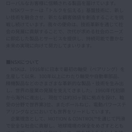
ローバルなお客様に信頼される製品を届けています。
NSKワーナーは「トルクを伝える」基盤技術に、新し
い技術を融合させ、新たな顧客価値を創造することを挑
戦し続けています。我々の使命は、技術革新を通じて社
会の発展に貢献することで、次代が求める社会のニーズ
に即応した製品とサービスを提供し、持続可能で豊かな
未来の実現に向けて努力してまいります。
■NSKについて
NSKは、1916年に日本で最初の軸受（ベアリング）を
生産して以来、100年以上にわたり軸受や自動車部品、
精機製品などのさまざまな革新的な製品・技術を生み出
し、世界の産業の発展を支えてきました。1960年代初頭
から海外に進出し、現在では約30ヶ国に拠点を設け、軸
受の分野で世界第3位、またボールねじ、電動パワーステ
アリングなどにおいても世界をリードしています。
企業理念として、MOTION & CONTROL™を通じて円滑
で安全な社会に貢献し、地球環境の保全をめざすととも