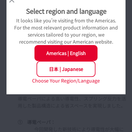
し、厚さ1/10以下を確認。
（2025年10月時点、NSKワーナー調べ）
Select region and language
It looks like you're visiting from the Americas.
３． 製品の技術
For the most relevant product information and
services tailored to your region, we
recommend visiting our American website.
Americas
|
English
日本
|
Japanese
Choose Your Region/Language
導電ペーパによる高い導電性、スプリング反力を活
用した製品構造による省スペースを実現しました。
① 導電ペーパ：
今回開発した新技術により導電性が大幅に