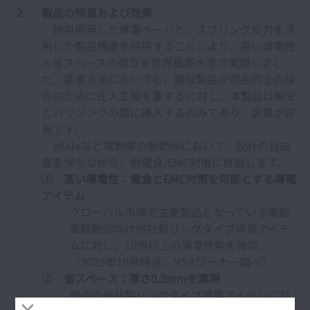
２． 製品の特長および効果
独自開発した導電ペーパと、スプリング反力を活
用した製品構造を採用することにより、高い導電性
と省スペースの両立を世界最高水準で実現しまし
た。装着方法においても、類似製品が部品同士の接
合のために圧入工程を要するに対し、本製品は軸受
とハウジングの間に挿入するのみであり、装着が容
易です。
eAxleなど電動車の駆動部において、設計の自由
度を保ちながら、耐電食/EMC対策に貢献します。
① 高い導電性：電食とEMC対策を可能とする導電
アイテム
グローバル市場で主要製品となっている電動
車駆動部向け他社製リングタイプ導電アイテ
ムに対し、10倍以上の導電性能を確認。
（2025年10月時点、NSKワーナー調べ）
② 省スペース：厚さ0.3mmを実現
既述の他社製リングタイプ導電アイテムに対