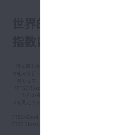
世界的なESG指数「FTSE4
指数に選定
日本精工株式会社（本社：東京都品川区、代表者：取締役 
り組みを行っている企業で構成される「FTSE4Good Inde
あわせて、日本の公的年金を運用する年金積立金管理運用独立行政
＊2
「FTSE Blossom Japan Sector Relative Index」
に、
これらの指数はグローバルインデックスプロバイダーである
スを測定するために設計されたものです。構成銘柄であ
FTSE4Good Index Series ：
https://www.lseg.com/ja/f
FTSE Blossom Japan Index・FTSE Blossom Japan Sect
https://www.lseg.com/ja