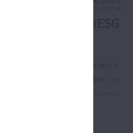
日本精工株式会社
コーポレート・コミュニケーション部
s」並びに GPIF採用のESG
境、社会、ガバナンス（ESG）について世界的に優れた取
＊1
 Japan Index」
に2018年から7年連続で、また
ESG）について優れた対応を行っている企業のパフォーマン
しています。