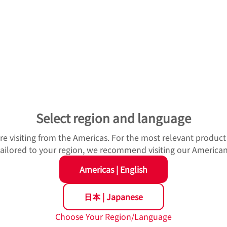
全・品質・環境・コンプライアンス」を経営の意思決定や行動
、「ESG経営」を経営課題の一つと位置づけ、事業を通じて社会
また、その達成に向け、重点的に取り組むべき9項目のサステナ
照ください。
ompany/sustainability/
Select region and language
u're visiting from the Americas. For the most relevant produc
の構成銘柄となりました。FTSE Blossom Japan Indexはグロー
 tailored to your region, we recommend visiting our American
っている企業のパフォーマンスを測定するために設計されたものです。F
利用されます。
Americas
|
English
健康と安全性、腐敗防止、気候変動といった分野について行われており、F
を満たしています。
日本
|
Japanese
 Relative Indexの構成銘柄となりました。
Choose Your Region/Language
llにより構築されたFTSE Blossom Japan Sector Re