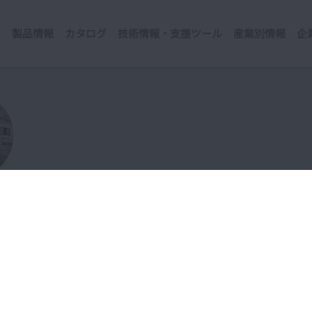
製品情報
カタログ
技術情報・支援ツール
産業別情報
企
 Index Series」並びに GPIF採用のESG指数に選定