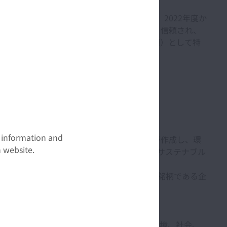
において最優先される共通の価値基準とし、2022年度か
の持続的な発展に貢献し、社会から必要とされ、信頼され、
ビリティの分野をマテリアリティ（重要課題）として特
t information and
バル インデックスプロバイダーであるFTSE Russellが作成し、環
 website.
TSE Blossom Japan Indexはサステナブル
TSE Blossom Japan Indexの構成銘柄である企
lative Indexは、各セクターにおいて相対的に、環境、社会、