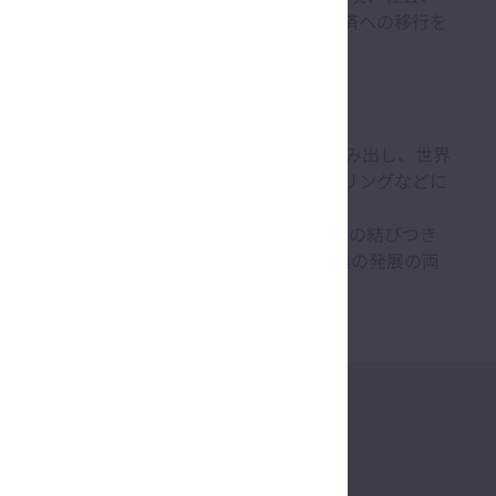
ルとなるよう設計されています。また低炭素経済への移行を
される企業のみを組み入れています。
製品などのさまざまな革新的な製品・技術を生み出し、世界
界第3位、またボールねじ、電動パワーステアリングなどに
、グローバルな活動によって、国を越えた人と人の結びつき
期待に応える価値を協創し、社会への貢献と企業の発展の両
製品情報
採用情報
タログ・CADデータ