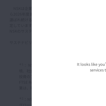
NSKは企業理念のもと、当社のコアバリューである「安
ら2026年度までの中期経営計画（MTP2026）にて
選ばれ続ける企業を目指した取り組みを進めています。
定しています。
NSKのサステナビリティの取り組みは以下URLよりご参
サステナビリティ情報：
https://www.nsk.com/jp-ja/c
It looks like yo
＊1
： NSKはFTSE Blossom Japan Index
services
境、社会、ガバナンス（ESG）について優れた対応を行
投資のファンドや他の金融商品の作成・評価に広く
FTSE Russellの評価はコーポレートガバナンス、
業は、環境、社会、ガバナンスに関する様々な基準
＊2
：NSKはこの度FTSE Blossom Japan Sector
グローバルインデックスプロバイダーであるFTSE Russe