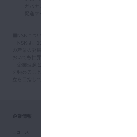
ガバナンス(ESG)の対応に優れた日本企業のパ
促進するため、特に温室効果ガス排出量の多い企業
■NSKについて
NSKは、1916年に日本で最初の軸受（ベアリング）
の産業の発展を支えてきました。1960年代初頭から海
おいても世界をリードしています。
企業理念として、MOTION & CONTROL™を通
を強めることを掲げています。2026年に向けてNSKビ
立を目指していきます。
企業情報
サステナビリティ
ニュース
環境マネジメント