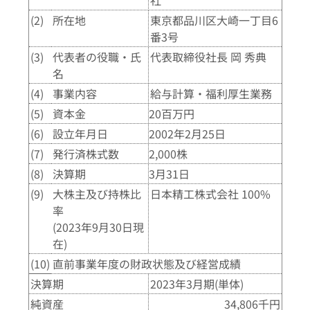
社
(2)
所在地
東京都品川区大崎一丁目6
番3号
(3)
代表者の役職・氏
代表取締役社長 岡 秀典
名
(4)
事業内容
給与計算・福利厚生業務
(5)
資本金
20百万円
(6)
設立年月日
2002年2月25日
(7)
発行済株式数
2,000株
(8)
決算期
3月31日
(9)
大株主及び持株比
日本精工株式会社 100%
率
(2023年9月30日現
在)
(10)
直前事業年度の財政状態及び経営成績
決算期
2023年3月期(単体)
純資産
34,806千円