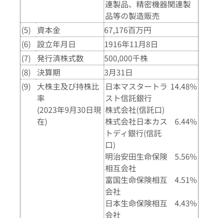
連製品、精密機器関連製
品等の製造販売
(5)
資本金
67,176百万円
(6)
設立年月日
1916年11月8日
(7)
発行済株式数
500,000千株
(8)
決算期
3月31日
(9)
大株主及び持株比
日本マスタートラ
14.48%
率
スト信託銀行
(2023年9月30日現
株式会社(信託口)
在)
株式会社日本カス
6.44%
トディ銀行(信託
口)
明治安田生命保険
5.56%
相互会社
富国生命保険相互
4.51%
会社
日本生命保険相互
4.43%
会社