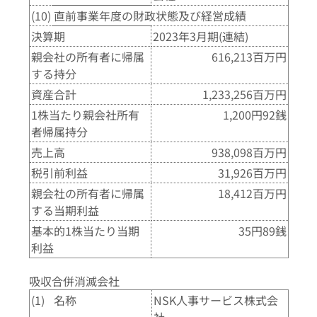
(10)
直前事業年度の財政状態及び経営成績
決算期
2023年3月期(連結)
親会社の所有者に帰属
616,213百万円
する持分
資産合計
1,233,256百万円
1株当たり親会社所有
1,200円92銭
者帰属持分
売上高
938,098百万円
税引前利益
31,926百万円
親会社の所有者に帰属
18,412百万円
する当期利益
基本的1株当たり当期
35円89銭
利益
吸収合併消滅会社
(1)
名称
NSK人事サービス株式会