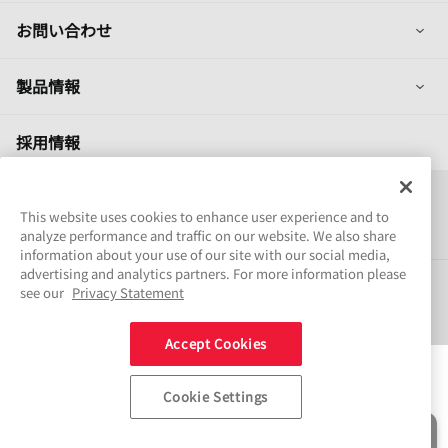
列
お問い合わせ
列
製品情報
採用情報
Connect
This website uses cookies to enhance user experience and to
Share
analyze performance and traffic on our website. We also share
information about your use of our site with our social media,
advertising and analytics partners. For more information please
ソーシャルメディアポリシー
商標について
ご利用条件
see our
Privacy Statement
情報セキュリティ基本方針
個人情報保護方針
サイトマップ
© NSK Ltd. 2026
Accept Cookies
Cookie Settings