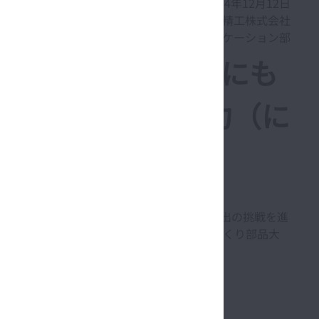
2024年12月12日
日本精工株式会社
コーポレート・コミュニケーション部
医療従事者にも患者にも
ーボ）」が「日本力（に
・医療・バイオ分野でコア技術を活かした価値創出の挑戦を進
、12月11日に開催された2024年“超”モノづくり部品大