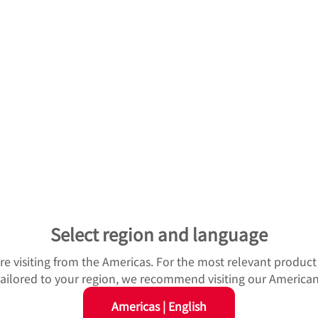
。「MOOVO
（ムーボ）」は、医療現場での負担軽減を目
TM
会湘南鎌倉総合病院の皆様に多大なご協力をいただき、社内の
ています。「MOOVO
」は、今も使いやすさを追求して進
TM
賞を励みに、これからもユーザー目線・現場での嬉しさに重点
（NSK 技術開発本部 新領域商
Select region and language
u're visiting from the Americas. For the most relevant produc
 tailored to your region, we recommend visiting our American
Americas
|
English