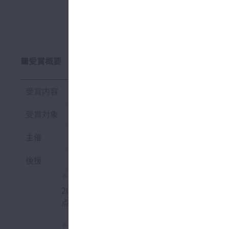
■受賞概要
受賞内容
2024年 “超”モノづくり部品
受賞対象
医療従事者にも患者にも嬉しい搬
主催
モノづくり日本会議、日刊工業
後援
経済産業省、日本商工会議所、
※
“超”モノづくり部品大賞について
2003年、日本の産業・社会の発展に貢献す
点を当てた「モノづくり部品大賞」が創設。2
※
日本力（にっぽんぶらんど）賞」について