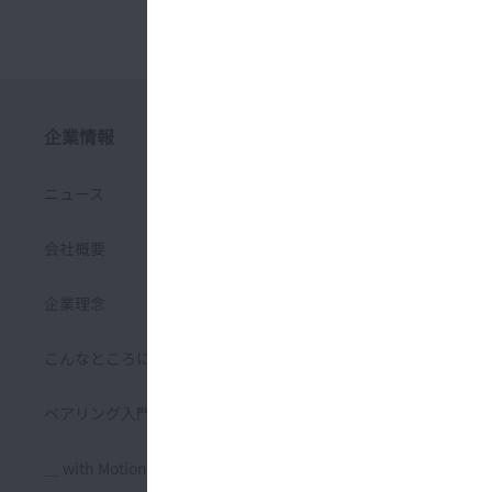
企業情報
サステナビリティ
ニュース
環境マネジメント
会社概要
安全マネジメント
企業理念
品質マネジメント
こんなところにNSK
サプライチェーンマネジメン
ト
ベアリング入門
人材マネジメント
＿ with Motion & Control
人権尊重