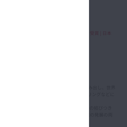
れる賞。
賞」の「日本力（にっぽんぶらんど）賞」を受賞 | 日本
製品などのさまざまな革新的な製品・技術を生み出し、世界
界第3位、またボールねじ、電動パワーステアリングなどに
、グローバルな活動によって、国を越えた人と人の結びつき
期待に応える価値を協創し、社会への貢献と企業の発展の両