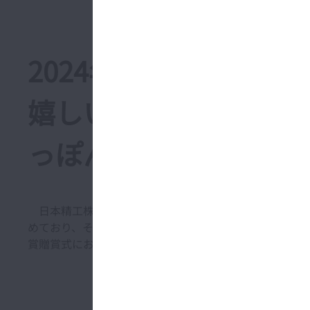
2024年“超”モノづ
嬉しい搬送アシストロボ
っぽんぶらんど）賞」
日本精工株式会社(本社:東京都品川区、代表者:取締役 
めており、その一環として開発した「医療従事者にも患者
賞贈賞式において「日本力（にっぽんぶらんど）賞」を