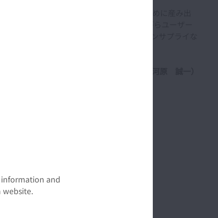
指し、病院内のストレッチャー搬送支援のために産み出
開発メンバーが一丸となって試行錯誤しながらユーザー
化を続けています。今後はベッド搬送やリネンサプライな
を置いた開発に取り組んでいきます。」
品開発センター グループマネジャー 勅使河原 誠一）
t information and
 website.