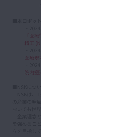
「日本のモノづくりの強み・良さが十分に発
■本ロボット関連リリース他
・2024年10月30日 プレスリリース：
「医療従事者にも患者にも嬉しい搬送アシストロボッ
精工 (NSK)
・2024年4月19日 プレスリリース：
医療現場で搬送アシストロボットを実用化 | 日本精工 
・2024年1月22日発行 論文発表（NSK TECHNICAL 
院内搬送アシストロボットによる医療従事者の負担
■NSKについて
NSKは、1916年に日本で最初の軸受（ベアリング）
の産業の発展を支えてきました。1960年代初頭から海
おいても世界をリードしています。
企業理念として、MOTION & CONTROL™を通
を強めることを掲げています。2026年に向けてNSKビ
立を目指していきます。