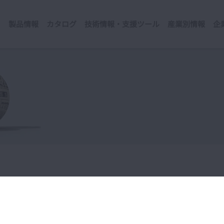
製品情報
カタログ
技術情報・支援ツール
産業別情報
企
患者にも嬉しい搬送アシストロボット MOOVO（ムーボ）」が「日本力