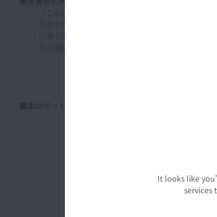
■
受賞者の声
「この度は栄誉ある賞をいただき大変光栄に思います
されたロボットです。今回の受賞は、医療法人徳洲
に寄り添った開発を粘り強く進めてきた結果だと思っ
どの搬送にも適用拡大していく予定です。今回の受
■本ロボットと活用シーン
It looks like yo
services