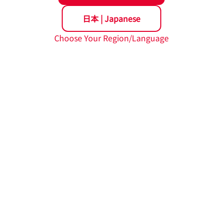
日本
|
Japanese
Choose Your Region/Language
大賞 「日本力（にっぽんぶらんど）賞」※
送アシストロボット MOOVO
（ムーボ）
TM
新聞社
日本経済団体連合会
ることを目的として「縁の下の力持ち」的存在であり、モノづ
008年より、名称が「“超”モノづくり部品大賞」となる。