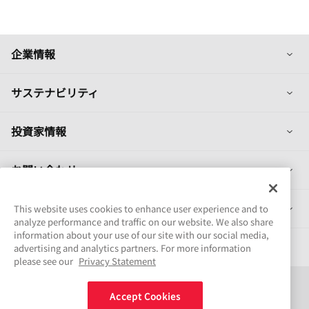
列
企業情報
列
サステナビリティ
列
投資家情報
列
お問い合わせ
列
製品情報
This website uses cookies to enhance user experience and to
analyze performance and traffic on our website. We also share
information about your use of our site with our social media,
採用情報
advertising and analytics partners. For more information
please see our
Privacy Statement
Connect
Accept Cookies