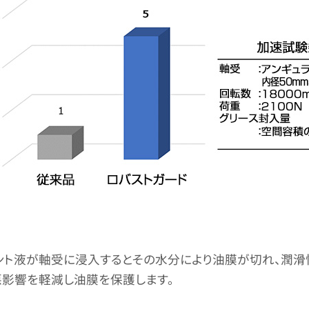
ント液が軸受に浸入するとその水分により油膜が切れ、潤滑
悪影響を軽減し油膜を保護します。