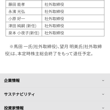
藤田 能孝
社外取締役
永濱 光弘
社外取締役
小原 好一
社外取締役
津田 純嗣 (新任)
社外取締役
泉本 小夜子(新任)
社外取締役
※馬田 一氏(社外取締役)、望月 明美氏(社外取締
役)は、本定時株主総会終了をもって退任予定。
列
企業情報
列
サステナビリティ
列
投資家情報