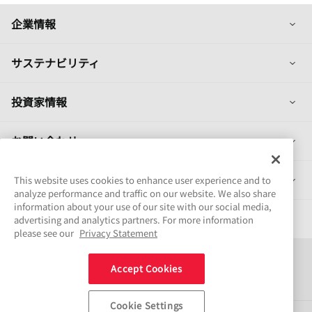
列
企業情報
列
サステナビリティ
列
投資家情報
列
お問い合わせ
列
製品情報
This website uses cookies to enhance user experience and to
analyze performance and traffic on our website. We also share
information about your use of our site with our social media,
採用情報
advertising and analytics partners. For more information
please see our
Privacy Statement
Connect
Accept Cookies
Share
Cookie Settings