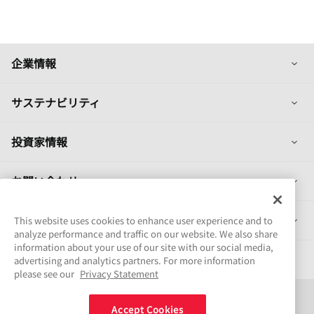
列
企業情報
列
サステナビリティ
列
投資家情報
列
お問い合わせ
列
製品情報
This website uses cookies to enhance user experience and to
analyze performance and traffic on our website. We also share
information about your use of our site with our social media,
採用情報
advertising and analytics partners. For more information
please see our
Privacy Statement
Connect
Accept Cookies