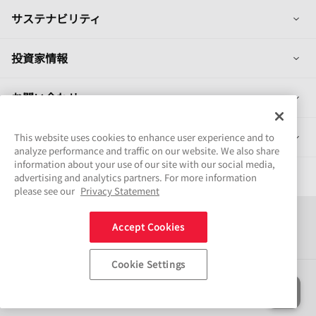
列
サステナビリティ
列
投資家情報
列
お問い合わせ
列
製品情報
This website uses cookies to enhance user experience and to
analyze performance and traffic on our website. We also share
information about your use of our site with our social media,
採用情報
advertising and analytics partners. For more information
please see our
Privacy Statement
Connect
Accept Cookies
Share
Cookie Settings
ソーシャルメディアポリシー
商標について
ご利用条件
情報セキュリティ基本方針
個人情報保護方針
サイトマップ
© NSK Ltd. 2026