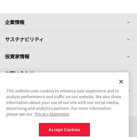
列
企業情報
列
サステナビリティ
列
投資家情報
列
お問い合わせ
列
製品情報
This website uses cookies to enhance user experience and to
analyze performance and traffic on our website. We also share
information about your use of our site with our social media,
採用情報
advertising and analytics partners. For more information
please see our
Privacy Statement
Connect
Accept Cookies
Share