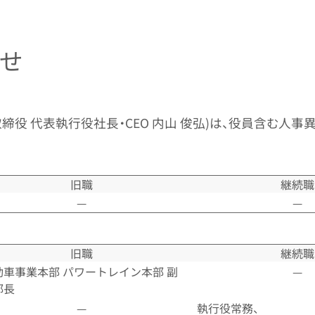
せ
締役 代表執行役社長・CEO 内山 俊弘)は、役員含む人事
旧職
継続職
—
—
旧職
継続職
動車事業本部 パワートレイン本部 副
—
部長
—
執行役常務、