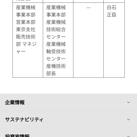
産業機械
産業機械
—
白石
事業本部
事業本部
正臣
営業本部
産業機械
東京支社
技術総合
販売技術
センター
部 マネジ
産業機械
ャー
軸受技術
センター
産機技術
部長
列
企業情報
列
サステナビリティ
列
投資家情報