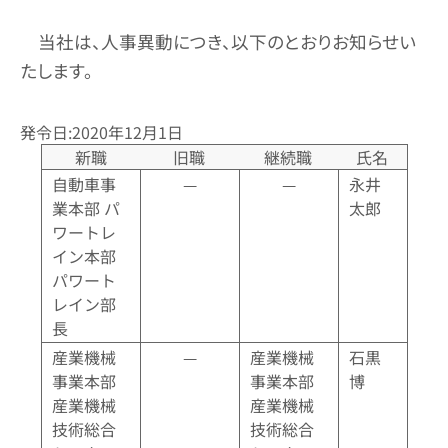
当社は、人事異動につき、以下のとおりお知らせい
たします。
発令日:2020年12月1日
新職
旧職
継続職
氏名
自動車事
—
—
永井
業本部 パ
太郎
ワートレ
イン本部
パワート
レイン部
長
産業機械
—
産業機械
石黒
事業本部
事業本部
博
産業機械
産業機械
技術総合
技術総合