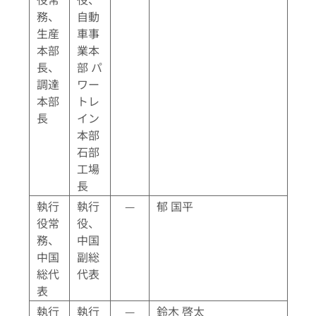
務、
自動
生産
車事
本部
業本
長、
部 パ
調達
ワー
本部
トレ
長
イン
本部
石部
工場
長
執行
執行
—
郁 国平
役常
役、
務、
中国
中国
副総
総代
代表
表
執行
執行
—
鈴木 啓太