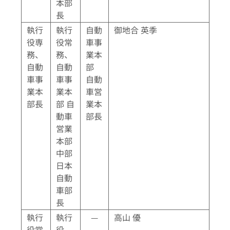
本部
長
執行
執行
自動
御地合 英季
役専
役常
車事
務、
務、
業本
自動
自動
部
車事
車事
自動
業本
業本
車営
部長
部 自
業本
動車
部長
営業
本部
中部
日本
自動
車部
長
執行
執行
—
高山 優
役常
役、