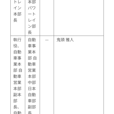
トレ
本部
イン
パワ
本部
ート
長
レイ
ン部
長
執行
自動
—
鬼頭 雅人
役、
車事
自動
業本
車事
部 自
業本
動車
部 自
営業
動車
本部
営業
中部
本部
日本
副本
自動
部
車部
長、
副部
自動
長