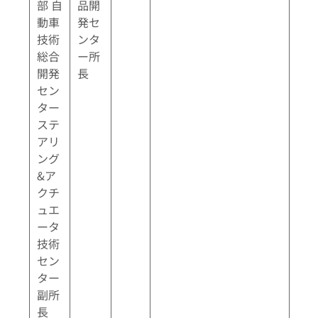
部 自
品開
動車
発セ
技術
ンタ
総合
ー所
開発
長
セン
ター
ステ
アリ
ング
&ア
クチ
ュエ
ータ
技術
セン
ター
副所
長