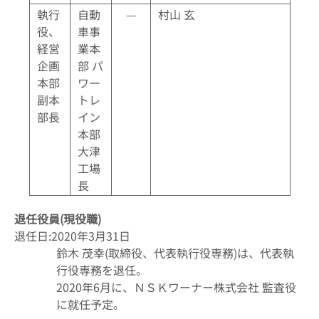
執行
自動
—
村山 玄
役、
車事
経営
業本
企画
部 パ
本部
ワー
副本
トレ
部長
イン
本部
大津
工場
長
退任役員(現役職)
退任日:2020年3月31日
鈴木 茂幸(取締役、代表執行役専務)は、代表執
行役専務を退任。
2020年6月に、ＮＳＫワーナー株式会社 監査役
に就任予定。