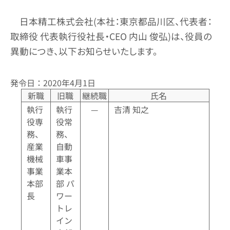
日本精工株式会社(本社：東京都品川区、代表者：
取締役 代表執行役社長・CEO 内山 俊弘)は、役員の
異動につき、以下お知らせいたします。
発令日：2020年4月1日
新職
旧職
継続職
氏名
執行
執行
—
吉清 知之
役専
役常
務、
務、
産業
自動
機械
車事
事業
業本
本部
部 パ
長
ワー
トレ
イン