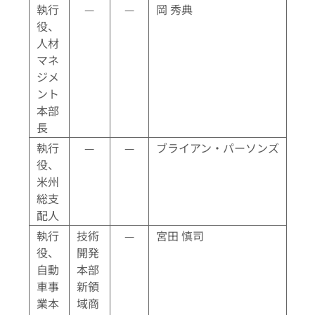
執行
—
—
岡 秀典
役、
人材
マネ
ジメ
ント
本部
長
執行
—
—
ブライアン・パーソンズ
役、
米州
総支
配人
執行
技術
—
宮田 慎司
役、
開発
自動
本部
車事
新領
業本
域商