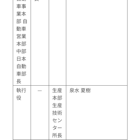
車事
業本
部 自
動車
営業
本部
中部
日本
自動
車部
長
執行
—
生産
泉水 夏樹
役
本部
生産
技術
セン
ター
所長