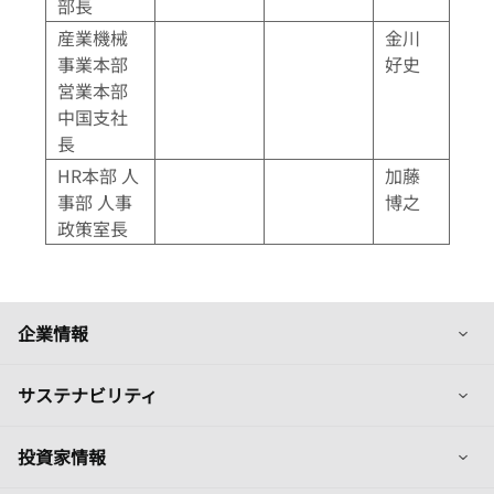
部長
産業機械
金川
事業本部
好史
営業本部
中国支社
長
HR本部 人
加藤
事部 人事
博之
政策室長
列
企業情報
列
サステナビリティ
列
投資家情報