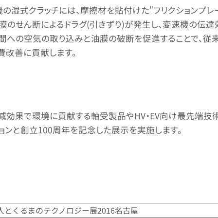
の湿式クラッチには、摩擦材を貼付けた"フリクションプレ
膜のせん断によるドラグ(引きずり)が発生し、変速機の伝
間への空気の取り込みと油膜の破断を促進することで、従来
費改善に貢献します。
減効果で環境に貢献する軸受製品やHV・EV向け最先端技術
ンと創立100周年を記念した展示を実施します。
人とくるまのテクノロジー展2016名古屋