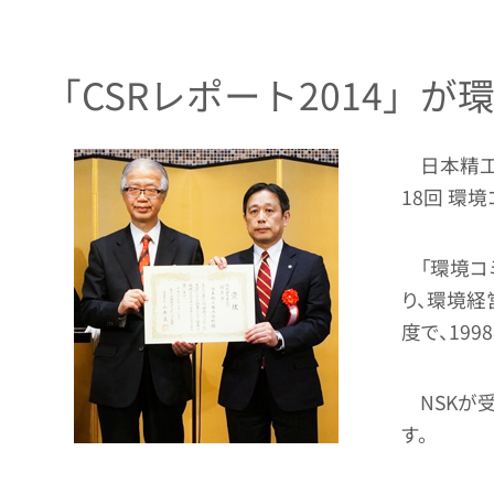
「CSRレポート2014」
日本精工
18回 環
「環境コ
り、環境経
度で、19
NSKが
す。