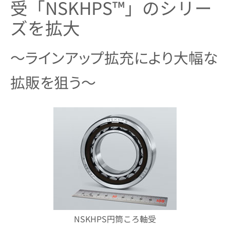
受「NSKHPS™」のシリー
ズを拡大
～ラインアップ拡充により大幅な
拡販を狙う～
NSKHPS円筒ころ軸受