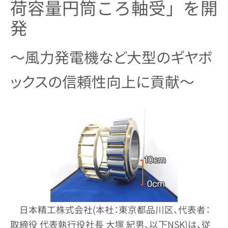
荷容量円筒ころ軸受」を開
発
～風力発電機など大型のギヤボ
ックスの信頼性向上に貢献～
日本精工株式会社(本社：東京都品川区、代表者：
取締役 代表執行役社長 大塚 紀男、以下NSK)は、従