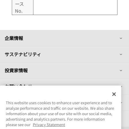
ース
No.
列
企業情報
列
サステナビリティ
列
投資家情報
列
お問い合わせ
列
製品情報
This website uses cookies to enhance user experience and to
analyze performance and traffic on our website. We also share
information about your use of our site with our social media,
採用情報
advertising and analytics partners. For more information
please see our
Privacy Statement