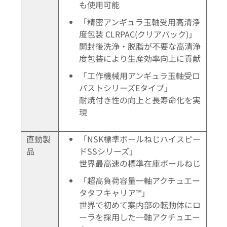
も使用可能
「精密アンギュラ玉軸受用高清浄
度包装 CLRPAC(クリアパック)」
開封後洗浄・脱脂が不要な高清浄
度包装により生産効率向上に貢献
「工作機械用アンギュラ玉軸受ロ
バストシリーズEタイプ」
耐焼付き性の向上と長寿命化を実
現
直動製
「NSK標準ボールねじハイスピー
品
ドSSシリーズ」
世界最高速の標準在庫ボールねじ
「超高負荷容量一軸アクチュエー
タタフキャリア™」
世界で初めて案内部の転動体にロ
ーラを採用した一軸アクチュエー