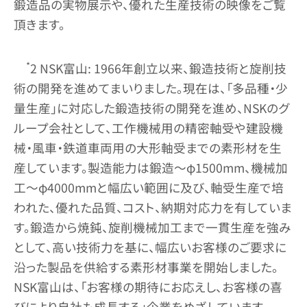
鍛造品の実物展示や、優れた生産技術の映像をご覧
頂きます。
*
2 NSK富山: 1966年創立以来、鍛造技術と旋削技
術の開発を進めてまいりました。現在は、「多品種・少
量生産」に対応した鍛造技術の開発を進め、NSKのグ
ループ会社として、工作機械用の精密軸受や建設機
械・風車・鉄道車両用の大形軸受までの素形材を生
産しています。製造能力は鍛造～φ1500mm、機械加
工～φ4000mmと幅広い範囲に及び、軸受生産で培
われた、優れた品質、コスト、納期対応力を有していま
す。鍛造から焼鈍、旋削機械加工まで一貫生産を強み
として、高い技術力を基に、幅広いお客様のご要求に
沿った製品を供給する素形材事業を開始しました。
NSK富山は、「お客様の期待にお応えし、お客様の喜
びにより自社も成長する」企業をめざしています。