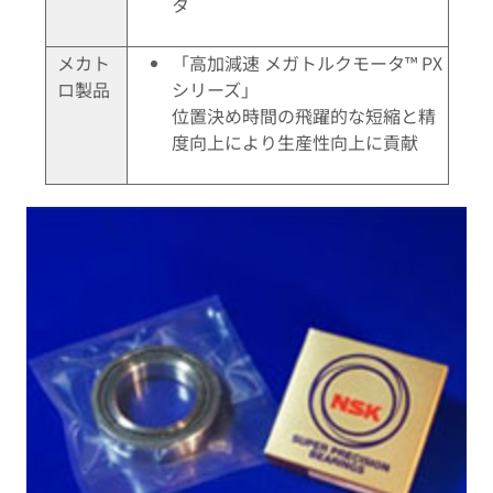
タ
メカト
「高加減速 メガトルクモータ™ PX
ロ製品
シリーズ」
位置決め時間の飛躍的な短縮と精
度向上により生産性向上に貢献