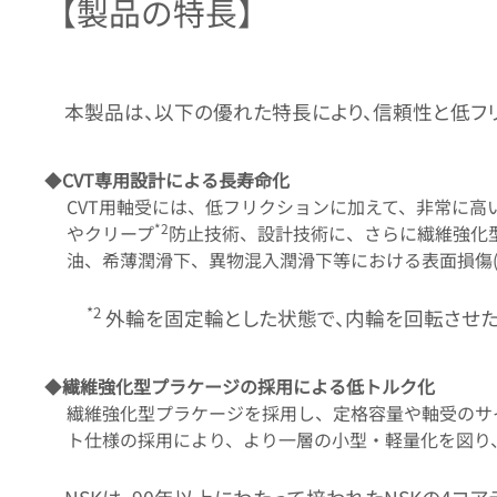
【製品の特長】
本製品は、以下の優れた特長により、信頼性と低フ
◆
CVT専用設計による長寿命化
CVT用軸受には、低フリクションに加えて、非常に
*2
やクリープ
防止技術、設計技術に、さらに繊維強化型
油、希薄潤滑下、異物混入潤滑下等における表面損傷
*2
外輪を固定輪とした状態で、内輪を回転させた
◆
繊維強化型プラケージの採用による低トルク化
繊維強化型プラケージを採用し、定格容量や軸受のサ
ト仕様の採用により、より一層の小型・軽量化を図り、