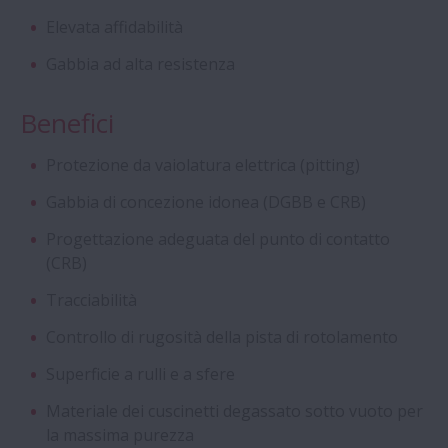
Elevata affidabilità
Inserti Self-Lube della Serie HLT
Gabbia ad alta resistenza
Viti a Ricircolazione di Sfere a Norme DIN
Benefici
Cuscinetti a quattro corone di rulli
Protezione da vaiolatura elettrica (pitting)
cilindrici con gabbia a perni (Stud-Type)
Gabbia di concezione idonea (DGBB e CRB)
Aqua Bearings
Progettazione adeguata del punto di contatto
(CRB)
Cuscinetti radiali a sfere speciali
Tracciabilità
Controllo di rugosità della pista di rotolamento
Cuscinetti a Sfere a Contatto Obliquo di
Superficie a rulli e a sfere
Super Precisione - Serie ROBUST per
Macchine Utensili
Materiale dei cuscinetti degassato sotto vuoto per
la massima purezza