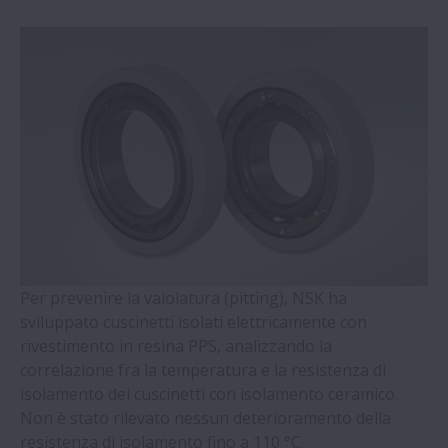
Supporto per Viti a Ricircolazione di Sfere
- Serie WBK
Cuscinetti a Sfere a Quattro Punti di
Contatto con gabbia massiccia guidata
sull'anello esterno (Serie QJ)
Cuscinetti radiali a rulli cilindrici con terzo
anello autoallineante
Per prevenire la vaiolatura (pitting), NSK ha
Cuscinetti a Doppia Corona di Rulli Conici
sviluppato cuscinetti isolati elettricamente con
rivestimento in resina PPS, analizzando la
Cuscinetti - Serie Molded-Oil
correlazione fra la temperatura e la resistenza di
isolamento dei cuscinetti con isolamento ceramico.
Supporti Ritti e Accessori - Serie SNN
Non è stato rilevato nessun deterioramento della
resistenza di isolamento fino a 110 °C.